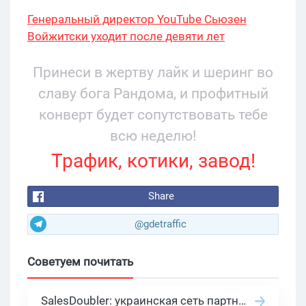
Генеральный директор YouTube Сьюзен
Войжитски уходит после девяти лет
руководства
Принеси в жертву лайк и шеринг во
славу бога Рандома, и профитный
конверт будет сопутствовать тебе
всю неделю!
Трафик, котики, завод!
Share
@gdetraffic
Советуем почитать
SalesDoubler: украинская сеть партнерских программ с оплатой за действие