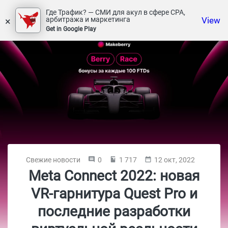
Где Трафик? — СМИ для акул в сфере СРА,
×
View
арбитража и маркетинга
Get in Google Play
Свежие новости
0
1 717
12 окт, 2022
Meta Connect 2022: новая
VR-гарнитура Quest Pro и
последние разработки