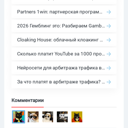
Partners 1win: партнерская программа казино в нише гемблинг арбитраж
2026 Гемблинг это: Разбираем Gambling вертикаль, и все что связано с гемблинг и беттинг офферами
Cloaking House: облачный клоакинг для фильтрации ботов FB и Google Ads — гайд PHP-интеграции 2026
Сколько платит YouTube за 1000 просмотров в 2026: реальные цифры от 0.5 до 36 USD по ГЕО
Нейросети для арбитража трафика в 2026: инструменты, кейсы и AI-медиабайеры
За что платят в арбитраже трафика? 30 моделей оплаты в бурж и СНГ партнерках
Комментарии