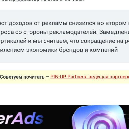
ост доходов от рекламы снизился во втором 
проса со стороны рекламодателей. Замедлени
ертикалей и мы считаем, что сокращение на р
силением экономики брендов и компаний
PIN-UP Partners: ведущая партне
Советуем почитать —