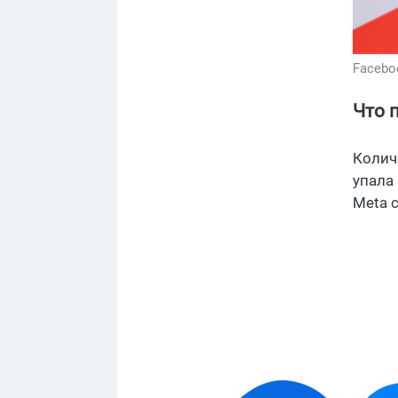
Facebo
Что 
Колич
упала 
Meta 