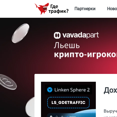
Партнерки
Ново
Дох
Выруч