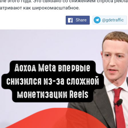
але этого года. Это связано со снижением спроса рекл
атривают как широкомасштабное.
Share
@gdetraffic