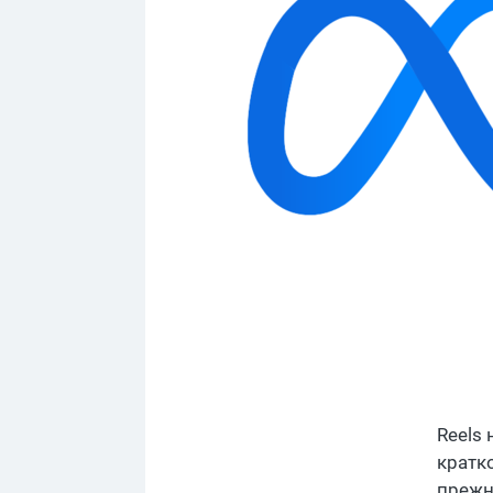
Reels
кратк
прежн