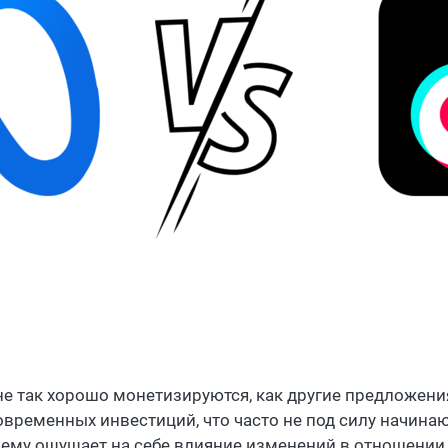
 не так хорошо монетизируются, как другие предложени
овременных инвестиций, что часто не под силу начин
ему ощущает на себе влияние изменений в отношении