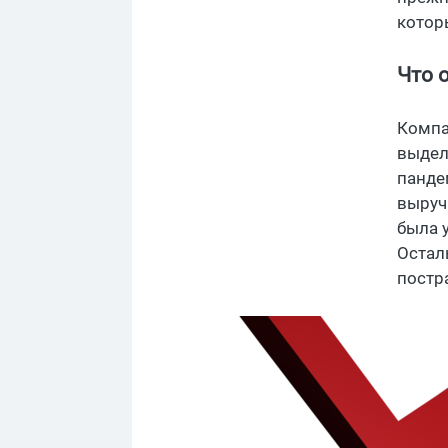
котор
Что 
Компа
выдел
панде
выруч
была 
Остал
постр