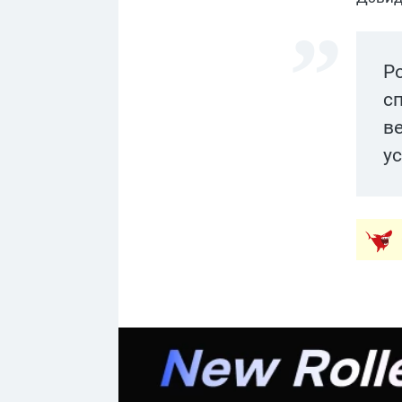
Р
с
в
у