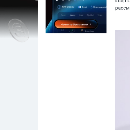
кварт
рассм