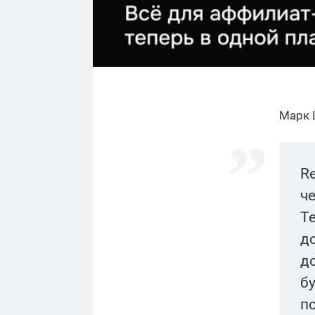
Марк 
Re
че
Т
д
д
бу
п