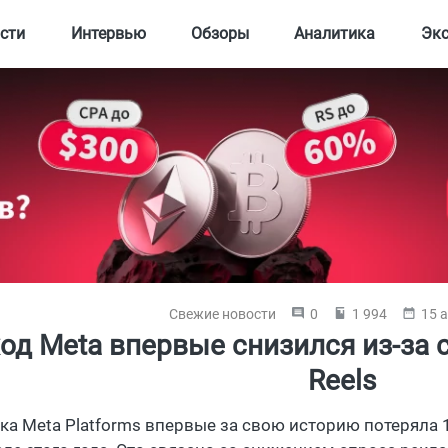
сти
Интервью
Обзоры
Аналитика
Эк
Свежие новости
0
1 994
15 а
од Meta впервые снизился из-за
Reels
ка Meta Platforms впервые за свою историю потеряла 