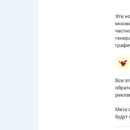
Эти н
множе
частн
генер
графи
Все эт
обрат
рекла
Мета 
будут