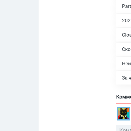
Par
Ней
За 
Комм