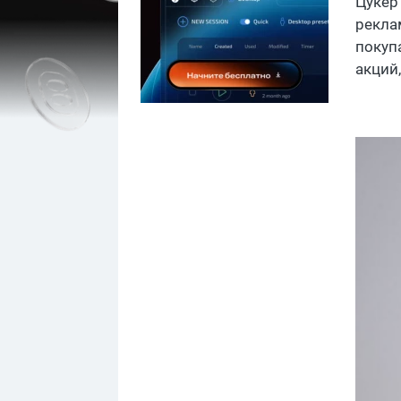
Цукер
рекла
покуп
акций