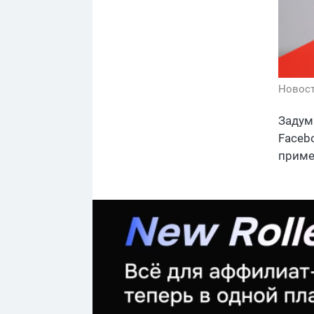
Новос
Задум
Faceb
приме