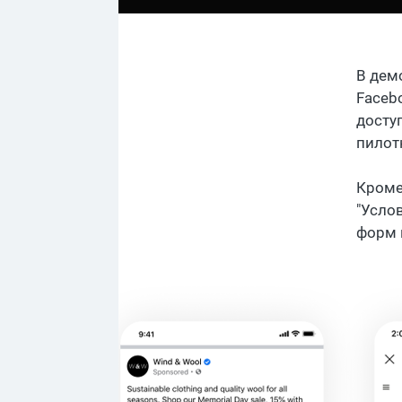
В дем
Faceb
досту
пилот
Кроме
"Усло
форм 