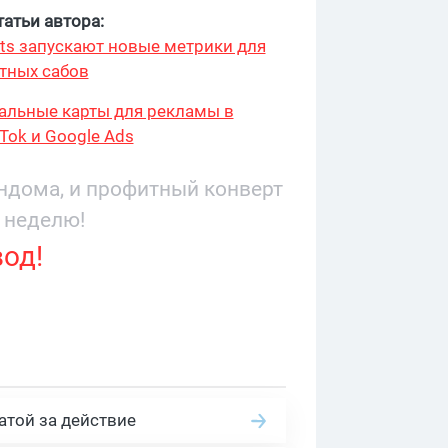
атьи автора:
ts запускают новые метрики для
тных сабов
туальные карты для рекламы в
kTok и Google Ads
андома, и профитный конверт
 неделю!
вод!
атой за действие