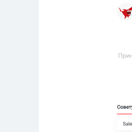
Прин
Совет
Sal