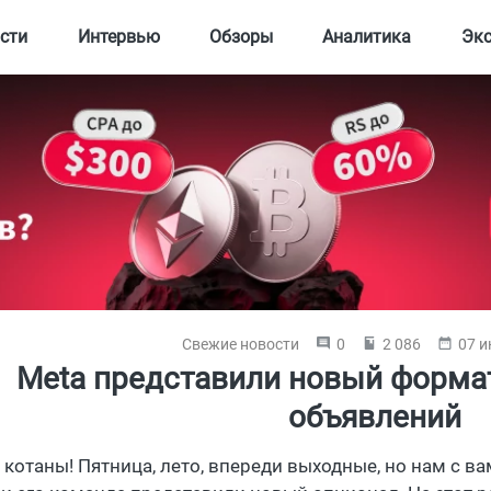
сти
Интервью
Обзоры
Аналитика
Эк
Свежие новости
0
2 086
07 и
Meta представили новый форма
объявлений
 котаны! Пятница, лето, впереди выходные, но нам с в