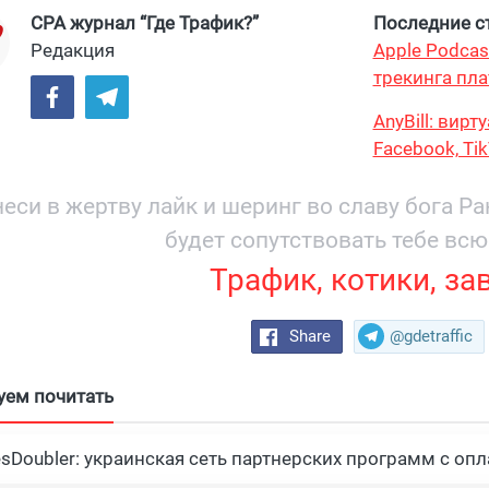
CPA журнал “Где Трафик?”
Последние ст
Редакция
Apple Podcas
трекинга пла
AnyBill: вир
Facebook, Ti
еси в жертву лайк и шеринг во славу бога Р
будет сопутствовать тебе всю
Трафик, котики, за
Share
@gdetraffic
уем почитать
esDoubler: украинская сеть партнерских программ с опл