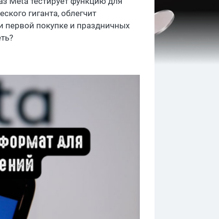
аз Meta тестирует функцию для
ского гиганта, облегчит
и первой покупке и праздничных
еть?