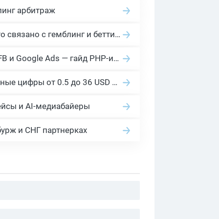
линг арбитраж
2026 Гемблинг это: Разбираем Gambling вертикаль, и все что связано с гемблинг и беттинг офферами
Cloaking House: облачный клоакинг для фильтрации ботов FB и Google Ads — гайд PHP-интеграции 2026
Сколько платит YouTube за 1000 просмотров в 2026: реальные цифры от 0.5 до 36 USD по ГЕО
ейсы и AI-медиабайеры
бурж и СНГ партнерках