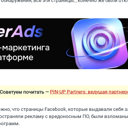
 обнаружения, все эти страницы, , конечно же были от
PIN-UP Partners: ведущая партне
Советуем почитать —
жно, что страницы Facebook, которые выдавали себя 
остраняли рекламу с вредоносным ПО, были взломаны
рограмм.