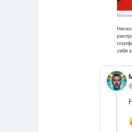
безопа
Неско
распр
платф
себя з