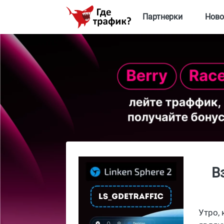
Партнерки
Ново
В
Утро,