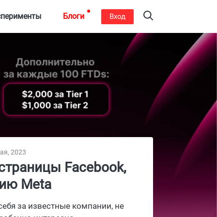
сперименты
Блоги
Вход
ая, 2023
страницы Facebook,
ию Meta
ебя за известные компании, не