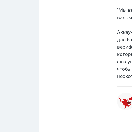
"Мы в
взломо
Аккау
для F
вериф
котор
аккаун
чтобы
неохо