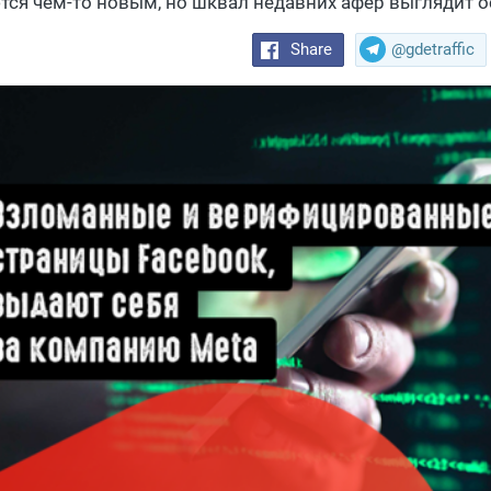
тся чем-то новым, но шквал недавних афер выглядит о
Share
@gdetraffic