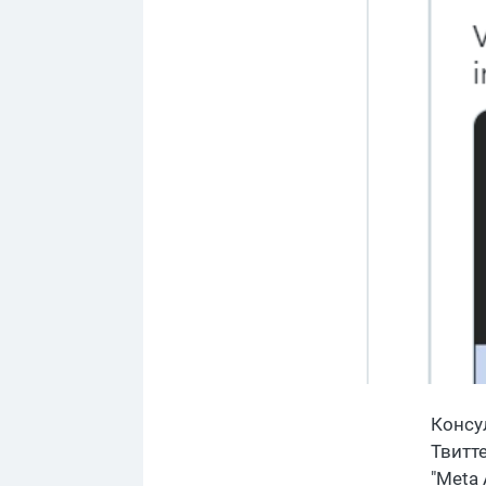
Консу
Твитт
"Meta