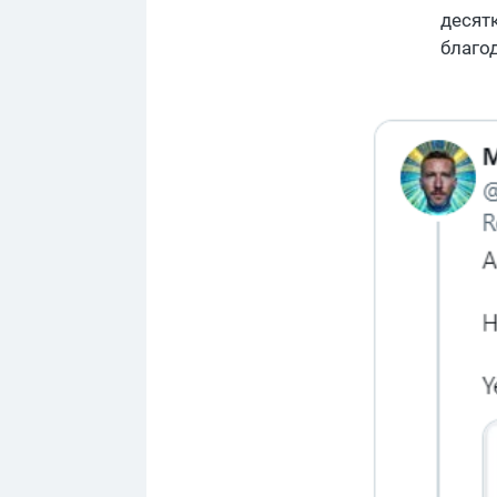
десят
благо