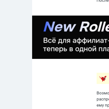
После
Возмо
распр
ему п