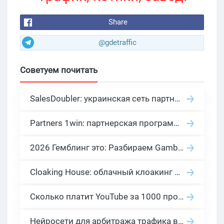
Share
@gdetraffic
Советуем почитать
SalesDoubler: украинская сеть партнерских программ с оплатой за действие
Partners 1win: партнерская программа казино в нише гемблинг арбитраж
2026 Гемблинг это: Разбираем Gambling вертикаль, и все что связано с гемблинг и беттинг офферами
Cloaking House: облачный клоакинг для фильтрации ботов FB и Google Ads — гайд PHP-интеграции 2026
Сколько платит YouTube за 1000 просмотров в 2026: реальные цифры от 0.5 до 36 USD по ГЕО
Нейросети для арбитража трафика в 2026: инструменты, кейсы и AI-медиабайеры