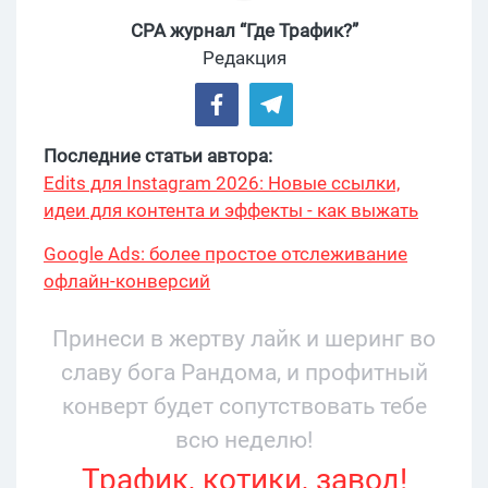
CPA журнал “Где Трафик?”
Редакция
Последние статьи автора:
Edits для Instagram 2026: Новые ссылки,
идеи для контента и эффекты - как выжать
максимум?
Google Ads: более простое отслеживание
офлайн-конверсий
Принеси в жертву лайк и шеринг во
славу бога Рандома, и профитный
конверт будет сопутствовать тебе
всю неделю!
Трафик, котики, завод!