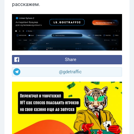
расскажем.
Share
@gdetraffic