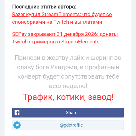
Последние статьи автора:
Razer купил StreamElements: что будет со
спонсорками на Twitch и выплатами
SEPay закрывают 31 декабря 2026: донаты
Twitch стримеров в StreamElements
переехали на Stripe
Принеси в жертву лайк и шеринг во
славу бога Рандома, и профитный
конверт будет сопутствовать тебе
всю неделю!
Трафик, котики, завод!
Share
@gdetraffic