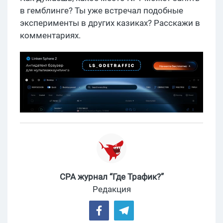
в гемблинге? Ты уже встречал подобные
эксперименты в других казиках? Расскажи в
комментариях.
CPA журнал “Где Трафик?”
Редакция