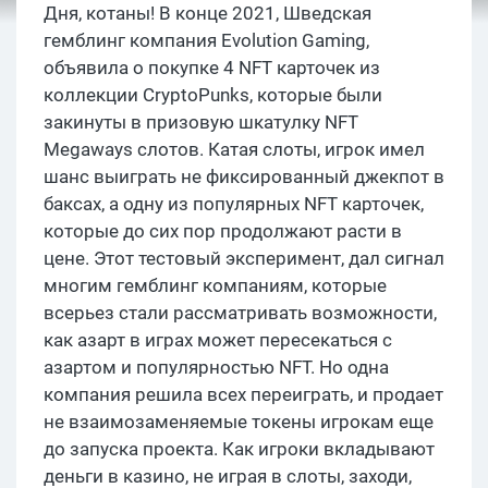
Дня, котаны! В конце 2021, Шведская
гемблинг компания Evolution Gaming,
объявила о покупке 4 NFT карточек из
коллекции CryptoPunks, которые были
закинуты в призовую шкатулку NFT
Megaways слотов. Катая слоты, игрок имел
шанс выиграть не фиксированный джекпот в
баксах, а одну из популярных NFT карточек,
которые до сих пор продолжают расти в
цене. Этот тестовый эксперимент, дал сигнал
многим гемблинг компаниям, которые
всерьез стали рассматривать возможности,
как азарт в играх может пересекаться с
азартом и популярностью NFT. Но одна
компания решила всех переиграть, и продает
не взаимозаменяемые токены игрокам еще
до запуска проекта. Как игроки вкладывают
деньги в казино, не играя в слоты, заходи,