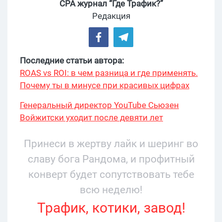
CPA журнал “Где Трафик?”
Редакция
Последние статьи автора:
ROAS vs ROI: в чем разница и где применять.
Почему ты в минусе при красивых цифрах
Генеральный директор YouTube Сьюзен
Войжитски уходит после девяти лет
руководства
Принеси в жертву лайк и шеринг во
славу бога Рандома, и профитный
конверт будет сопутствовать тебе
всю неделю!
Трафик, котики, завод!