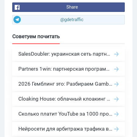
Share
@gdetraffic
Советуем почитать
SalesDoubler: украинская сеть партнерских программ с оплатой за действие
Partners 1win: партнерская программа казино в нише гемблинг арбитраж
2026 Гемблинг это: Разбираем Gambling вертикаль, и все что связано с гемблинг и беттинг офферами
Cloaking House: облачный клоакинг для фильтрации ботов FB и Google Ads — гайд PHP-интеграции 2026
Сколько платит YouTube за 1000 просмотров в 2026: реальные цифры от 0.5 до 36 USD по ГЕО
Нейросети для арбитража трафика в 2026: инструменты, кейсы и AI-медиабайеры