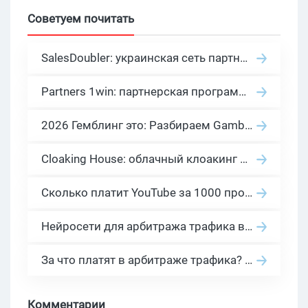
Советуем почитать
SalesDoubler: украинская сеть партнерских программ с оплатой за действие
Partners 1win: партнерская программа казино в нише гемблинг арбитраж
2026 Гемблинг это: Разбираем Gambling вертикаль, и все что связано с гемблинг и беттинг офферами
Cloaking House: облачный клоакинг для фильтрации ботов FB и Google Ads — гайд PHP-интеграции 2026
Сколько платит YouTube за 1000 просмотров в 2026: реальные цифры от 0.5 до 36 USD по ГЕО
Нейросети для арбитража трафика в 2026: инструменты, кейсы и AI-медиабайеры
За что платят в арбитраже трафика? 30 моделей оплаты в бурж и СНГ партнерках
Комментарии