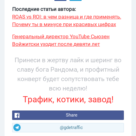
Последние статьи автора:
ROAS vs ROI: в чем разница и где применять.
Почему ты в минусе при красивых цифрах
Генеральный директор YouTube Сьюзен
Войжитски уходит после девяти лет
руководства
Принеси в жертву лайк и шеринг во
славу бога Рандома, и профитный
конверт будет сопутствовать тебе
всю неделю!
Трафик, котики, завод!
Share
@gdetraffic