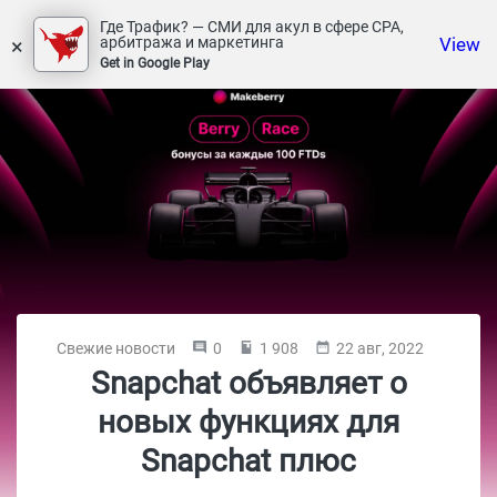
Где Трафик? — СМИ для акул в сфере СРА,
×
View
арбитража и маркетинга
Get in Google Play
Свежие новости
0
1 908
22 авг, 2022
Snapchat объявляет о
новых функциях для
Snapchat плюс