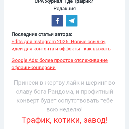
CPA журнал “Где Трафик?”
Редакция
Последние статьи автора:
Edits для Instagram 2026: Новые ссылки,
идеи для контента и эффекты - как выжать
максимум?
Google Ads: более простое отслеживание
офлайн-конверсий
Принеси в жертву лайк и шеринг во
славу бога Рандома, и профитный
конверт будет сопутствовать тебе
всю неделю!
Трафик, котики, завод!