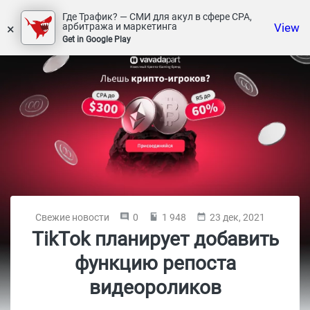
Где Трафик? — СМИ для акул в сфере СРА,
×
View
арбитража и маркетинга
Get in Google Play
Свежие новости
0
1 948
23 дек, 2021
TikTok планирует добавить
функцию репоста
видеороликов