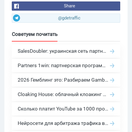
Share
@gdetraffic
Советуем почитать
SalesDoubler: украинская сеть партнерских программ с оплатой за действие
Partners 1win: партнерская программа казино в нише гемблинг арбитраж
2026 Гемблинг это: Разбираем Gambling вертикаль, и все что связано с гемблинг и беттинг офферами
Cloaking House: облачный клоакинг для фильтрации ботов FB и Google Ads — гайд PHP-интеграции 2026
Сколько платит YouTube за 1000 просмотров в 2026: реальные цифры от 0.5 до 36 USD по ГЕО
Нейросети для арбитража трафика в 2026: инструменты, кейсы и AI-медиабайеры