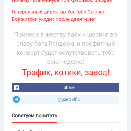
Почему ты в минусе при красивых цифрах
Генеральный директор YouTube Сьюзен
Войжитски уходит после девяти лет
руководства
Принеси в жертву лайк и шеринг во
славу бога Рандома, и профитный
конверт будет сопутствовать тебе
всю неделю!
Трафик, котики, завод!
Share
@gdetraffic
Советуем почитать