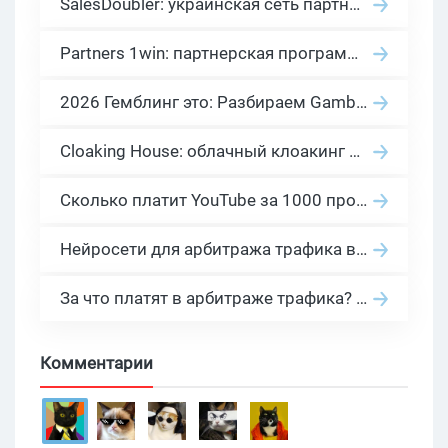
SalesDoubler: украинская сеть партнерских программ с оплатой за действие
Partners 1win: партнерская программа казино в нише гемблинг арбитраж
2026 Гемблинг это: Разбираем Gambling вертикаль, и все что связано с гемблинг и беттинг офферами
Cloaking House: облачный клоакинг для фильтрации ботов FB и Google Ads — гайд PHP-интеграции 2026
Сколько платит YouTube за 1000 просмотров в 2026: реальные цифры от 0.5 до 36 USD по ГЕО
Нейросети для арбитража трафика в 2026: инструменты, кейсы и AI-медиабайеры
За что платят в арбитраже трафика? 30 моделей оплаты в бурж и СНГ партнерках
Комментарии