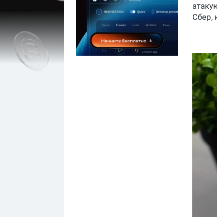
атаку
Сбер,