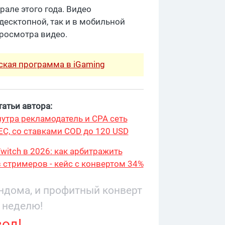
рале этого года. Видео
десктопной, так и в мобильной
просмотра видео.
рская программа в iGaming
атьи автора:
утра рекламодатель и CPA сеть
ЕС, со ставками COD до 120 USD
witch в 2026: как арбитражить
 стримеров - кейс с конвертом 34%
9 276
андома, и профитный конверт
 неделю!
вод!