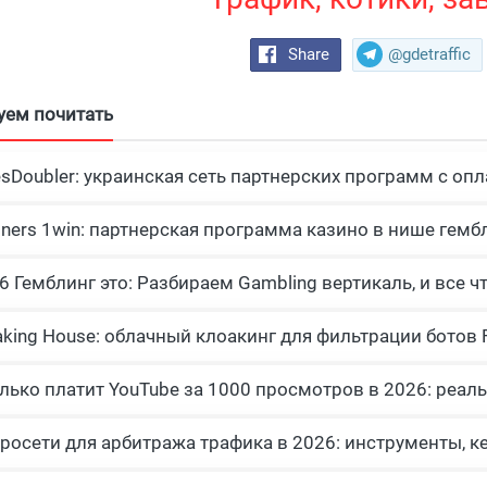
Share
@gdetraffic
уем почитать
esDoubler: украинская сеть партнерских программ с опл
tners 1win: партнерская программа казино в нише гемб
росети для арбитража трафика в 2026: инструменты, к