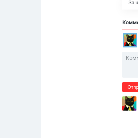
За 
Комм
Отпр