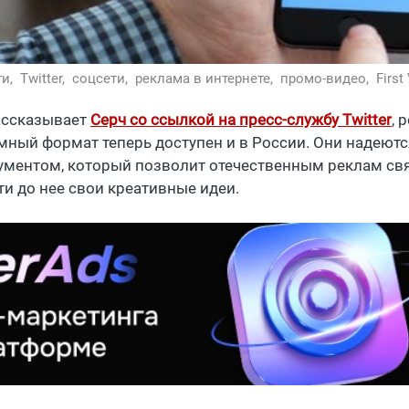
ти,
Twitter,
соцсети,
реклама в интернете,
промо-видео,
First
ассказывает
Серч со ссылкой на пресс-службу
Twitter
, 
мный формат теперь доступен и в России. Они надеютс
ументом, который позволит отечественным реклам свя
ти до нее свои креативные идеи.