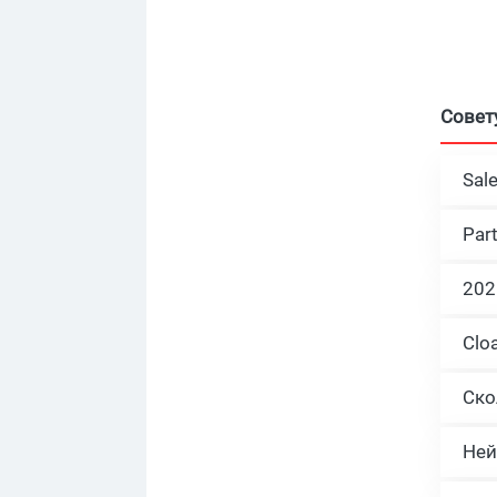
Совет
Sal
Par
Ней