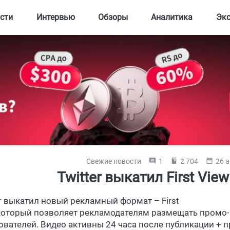
сти
Интервью
Обзоры
Аналитика
Эк
Свежие новости
1
2 704
26 а
Twitter выкатил First Vie
er выкатил новый рекламный формат – First
 который позволяет рекламодателям размещать промо-
ователей. Видео активны 24 часа после публикации + п