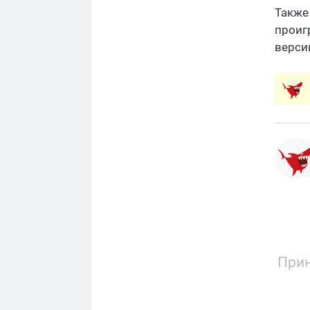
Также
проиг
верси
Прин