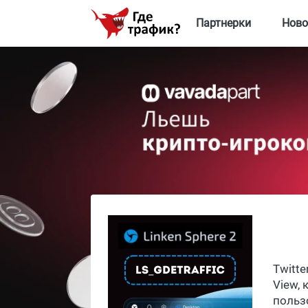
Партнерки
Ново
Twitt
View,
польз