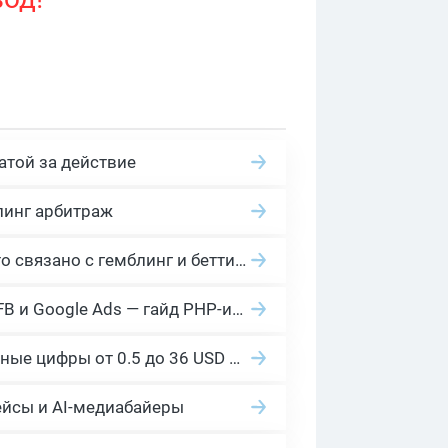
атой за действие
линг арбитраж
2026 Гемблинг это: Разбираем Gambling вертикаль, и все что связано с гемблинг и беттинг офферами
Cloaking House: облачный клоакинг для фильтрации ботов FB и Google Ads — гайд PHP-интеграции 2026
Сколько платит YouTube за 1000 просмотров в 2026: реальные цифры от 0.5 до 36 USD по ГЕО
ейсы и AI-медиабайеры