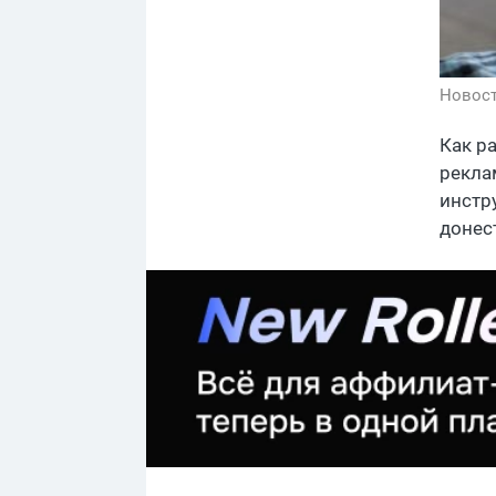
Новос
Как р
рекла
инстр
донес