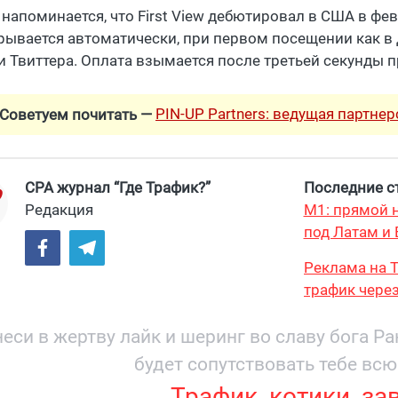
 напоминается, что First View дебютировал в США в фев
рывается автоматически, при первом посещении как в 
и Твиттера. Оплата взымается после третьей секунды 
PIN-UP Partners: ведущая партне
Советуем почитать —
CPA журнал “Где Трафик?”
Последние ст
Редакция
М1: прямой н
под Латам и 
Реклама на T
трафик через
и охватом 19
еси в жертву лайк и шеринг во славу бога Р
будет сопутствовать тебе всю
Трафик, котики, за