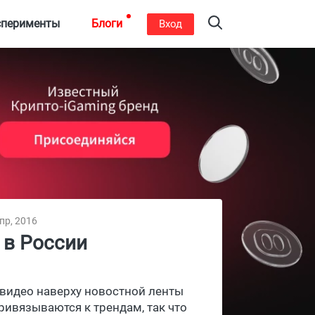
сперименты
Блоги
Вход
пр, 2016
w в России
видео наверху новостной ленты
ривязываются к трендам, так что