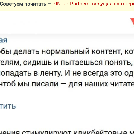
PIN-UP Partners: ведущая партне
Советуем почитать —