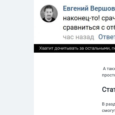
А так
прост
Ста
В раз
смогут