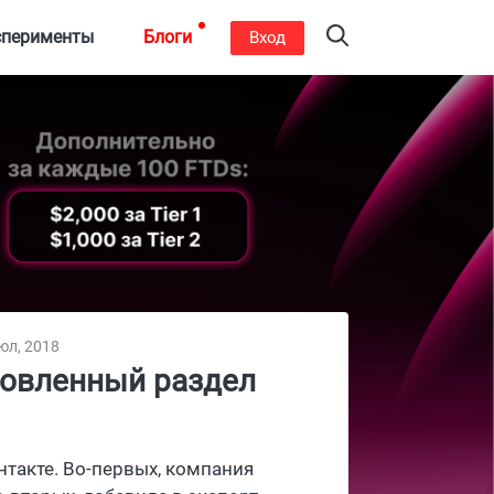
сперименты
Блоги
Вход
юл, 2018
новленный раздел
нтакте. Во-первых, компания