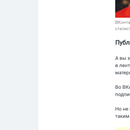
ВКонта
статис
Публ
А вы 
в лен
матер
Во ВК
подпи
Но не
таким