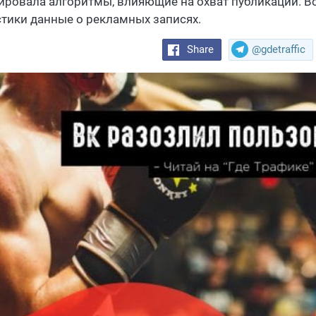
ировала алгоритмы, влияющие на охват публикаций. Во
стики данные о рекламных записях.
Share
@gdetraffic