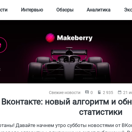
сти
Интервью
Обзоры
Аналитика
Эк
Свежие новости
0
2 935
21 и
Вконтакте: новый алгоритм и об
статистики
котаны! Давайте начнем утро субботы новостями от ВКо