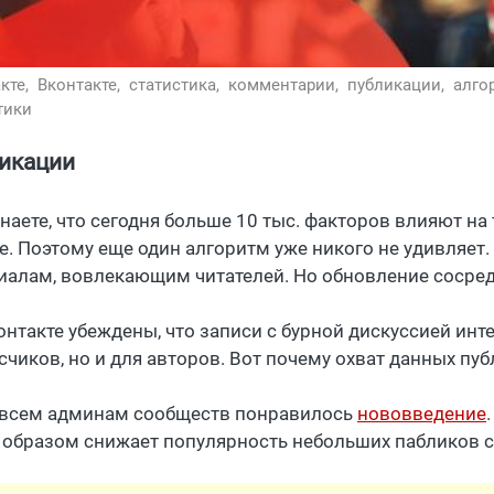
кте,
Вконтакте,
статистика,
комментарии,
публикации,
алго
тики
икации
знаете, что сегодня больше 10 тыс. факторов влияют на
те. Поэтому еще один алгоритм уже никого не удивляет.
иалам, вовлекающим читателей. Но обновление сосред
онтакте убеждены, что записи с бурной дискуссией инт
счиков, но и для авторов. Вот почему охват данных пуб
 всем админам сообществ понравилось
нововведение
 образом снижает популярность небольших пабликов с