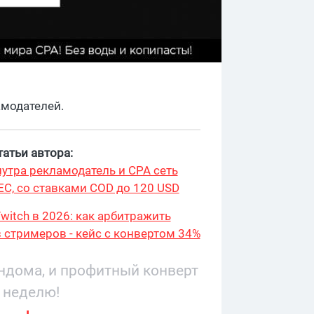
амодателей.
атьи автора:
утра рекламодатель и CPA сеть
ЕС, со ставками COD до 120 USD
witch в 2026: как арбитражить
 стримеров - кейс с конвертом 34%
9 276
андома, и профитный конверт
 неделю!