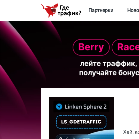
Партнерки
Ново
Хей, 