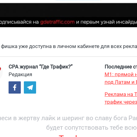
 фишка уже доступна в личном кабинете для всех рекл
CPA журнал “Где Трафик?”
Последние ст
Редакция
М1: прямой н
под Латам и 
Реклама на T
трафик через
и охватом 19
еси в жертву лайк и шеринг во славу бога Р
будет сопутствовать тебе всю