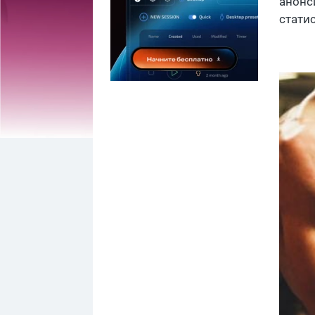
анонс
стати