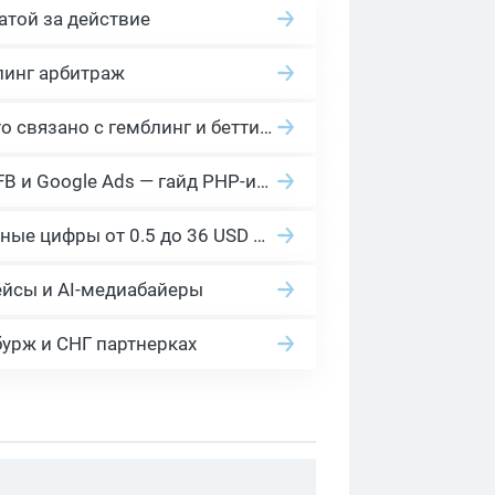
атой за действие
линг арбитраж
2026 Гемблинг это: Разбираем Gambling вертикаль, и все что связано с гемблинг и беттинг офферами
Cloaking House: облачный клоакинг для фильтрации ботов FB и Google Ads — гайд PHP-интеграции 2026
Сколько платит YouTube за 1000 просмотров в 2026: реальные цифры от 0.5 до 36 USD по ГЕО
ейсы и AI-медиабайеры
бурж и СНГ партнерках