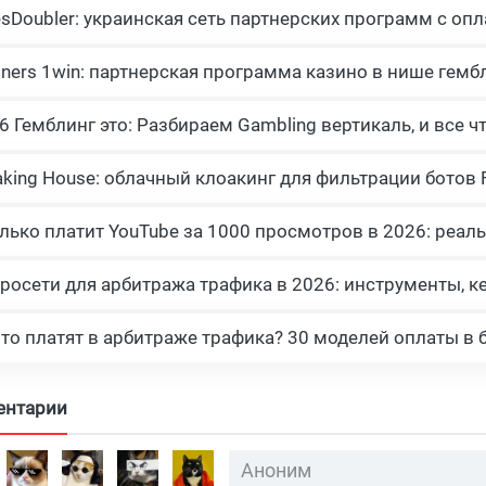
esDoubler: украинская сеть партнерских программ с опл
tners 1win: партнерская программа казино в нише гемб
росети для арбитража трафика в 2026: инструменты, к
что платят в арбитраже трафика? 30 моделей оплаты в 
ентарии