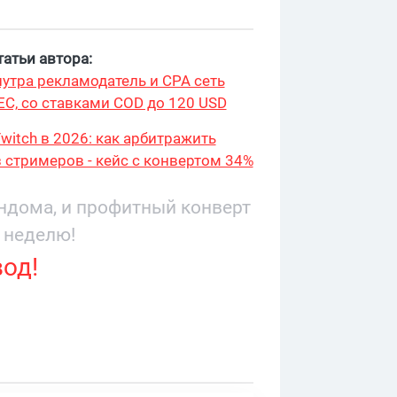
атьи автора:
утра рекламодатель и CPA сеть
ЕС, со ставками COD до 120 USD
witch в 2026: как арбитражить
 стримеров - кейс с конвертом 34%
9 276
андома, и профитный конверт
 неделю!
вод!