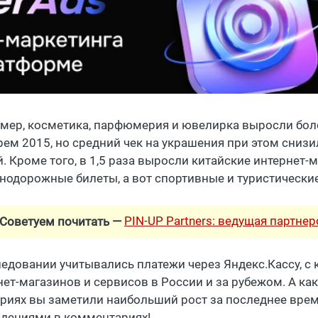
мер, косметика, парфюмерия и ювелирка выросли более
рем 2015, но средний чек на украшения при этом снизил
. Кроме того, в 1,5 раза выросли китайские интернет-
нодорожные билеты, а вот спортивные и туристические
PIN-UP Partners: ведущая партне
Советуем почитать —
ледовании учитывались платежи через Яндекс.Кассу, с 
ет-магазинов и сервисов в России и за рубежом. А как 
ориях вы заметили наибольший рост за последнее вре
дениями в комментариях!