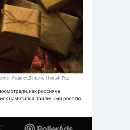
асса,
Яндекс.Деньги,
Новый Год
 посмотрели, как россияне
ориях наметился приличный рост по