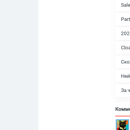
Sal
Par
Ней
За 
Комм