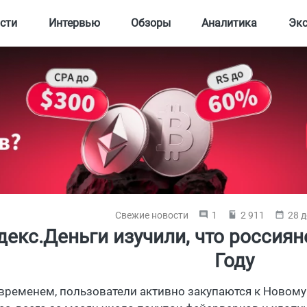
сти
Интервью
Обзоры
Аналитика
Эк
Свежие новости
1
2 911
28 д
декс.Деньги изучили, что россия
Году
 временем, пользователи активно закупаются к Новому 