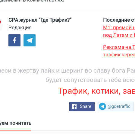
CPA журнал “Где Трафик?”
Последние ст
Редакция
М1: прямой н
под Латам и 
Реклама на T
трафик через
и охватом 19
еси в жертву лайк и шеринг во славу бога Р
будет сопутствовать тебе всю
Трафик, котики, за
Share
@gdetraffic
уем почитать