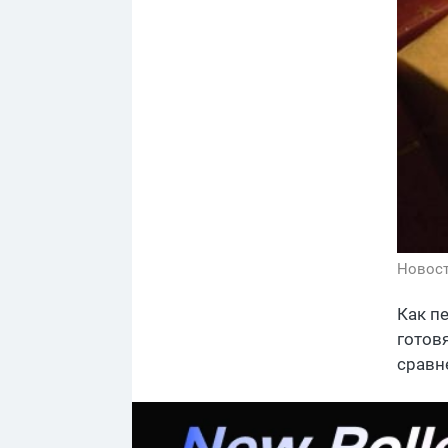
Новос
Как п
готов
сравн