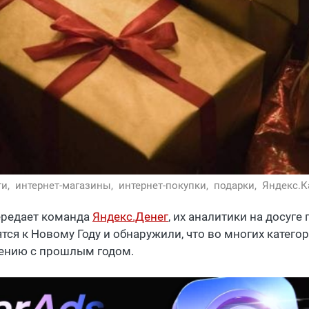
ти,
интернет-магазины,
интернет-покупки,
подарки,
Яндекс.К
ередает команда
Яндекс.Денег
, их аналитики на досуге
ятся к Новому Году и обнаружили, что во многих катег
ению с прошлым годом.