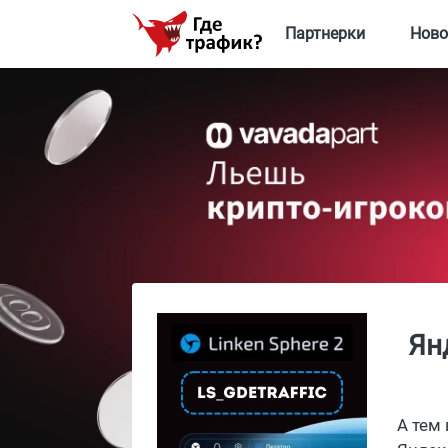
Партнерки
Ново
Ян
А тем