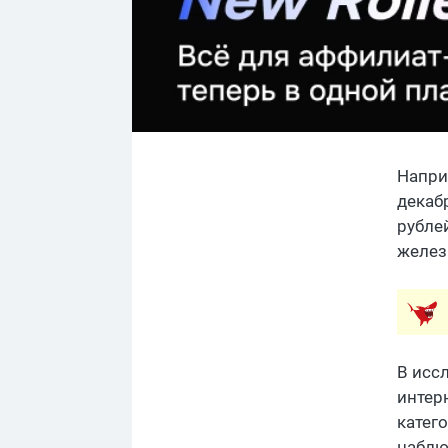
Напри
декаб
рублей
желез
В исс
интерн
катег
наблю