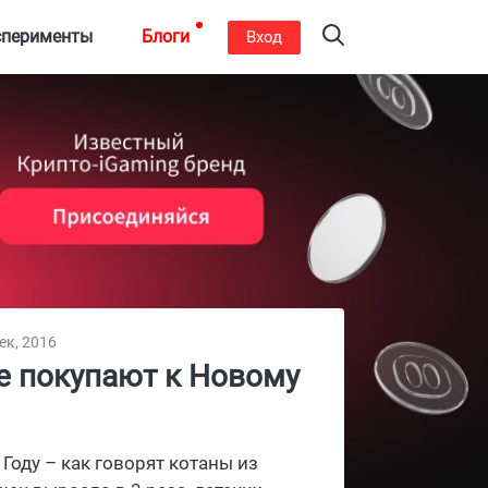
сперименты
Блоги
Вход
ек, 2016
не покупают к Новому
Году – как говорят котаны из