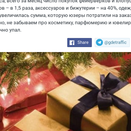
са, всего за месяц число покупок фейерверков и хлопуш
в – в 1,5 раза, аксессуаров и бижутерии – на 40%, одеж
 увеличилась сумма, которую юзеры потратили на заказ 
но, не забываем про косметику, парфюмерию и ювелирк
чно упал.
Share
@gdetraffic