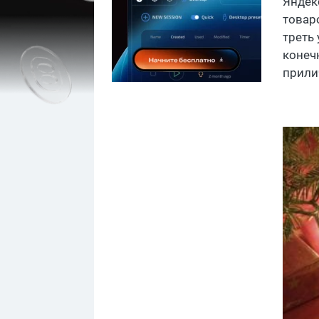
Яндек
товаро
треть
конеч
прили