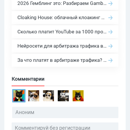
2026 Гемблинг это: Разбираем Gambling вертикаль, и все что связано с гемблинг и беттинг офферами
Cloaking House: облачный клоакинг для фильтрации ботов FB и Google Ads — гайд PHP-интеграции 2026
Сколько платит YouTube за 1000 просмотров в 2026: реальные цифры от 0.5 до 36 USD по ГЕО
Нейросети для арбитража трафика в 2026: инструменты, кейсы и AI-медиабайеры
За что платят в арбитраже трафика? 30 моделей оплаты в бурж и СНГ партнерках
Комментарии