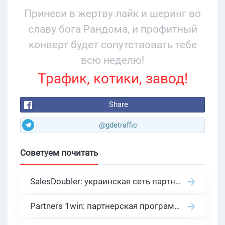
Принеси в жертву лайк и шеринг во
славу бога Рандома, и профитный
конверт будет сопутствовать тебе
всю неделю!
Трафик, котики, завод!
Share
@gdetraffic
Советуем почитать
SalesDoubler: украинская сеть партнерских программ с оплатой за действие
Partners 1win: партнерская программа казино в нише гемблинг арбитраж