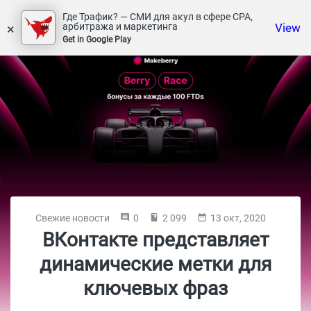
Где Трафик? — СМИ для акул в сфере СРА,
×
View
арбитража и маркетинга
Get in Google Play
Свежие новости
0
2 099
13 окт, 2020
ВКонтакте представляет
динамические метки для
ключевых фраз