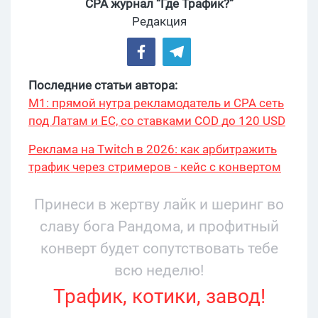
CPA журнал “Где Трафик?”
Редакция
Последние статьи автора:
М1: прямой нутра рекламодатель и CPA сеть
под Латам и ЕС, со ставками COD до 120 USD
Реклама на Twitch в 2026: как арбитражить
трафик через стримеров - кейс с конвертом
34% и охватом 199 276
Принеси в жертву лайк и шеринг во
славу бога Рандома, и профитный
конверт будет сопутствовать тебе
всю неделю!
Трафик, котики, завод!