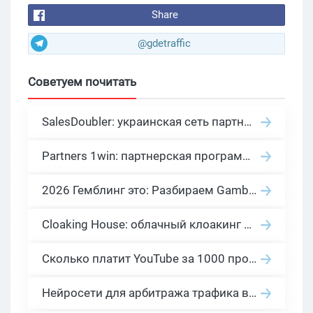
Share
@gdetraffic
Советуем почитать
SalesDoubler: украинская сеть партнерских программ с оплатой за действие
Partners 1win: партнерская программа казино в нише гемблинг арбитраж
2026 Гемблинг это: Разбираем Gambling вертикаль, и все что связано с гемблинг и беттинг офферами
Cloaking House: облачный клоакинг для фильтрации ботов FB и Google Ads — гайд PHP-интеграции 2026
Сколько платит YouTube за 1000 просмотров в 2026: реальные цифры от 0.5 до 36 USD по ГЕО
Нейросети для арбитража трафика в 2026: инструменты, кейсы и AI-медиабайеры