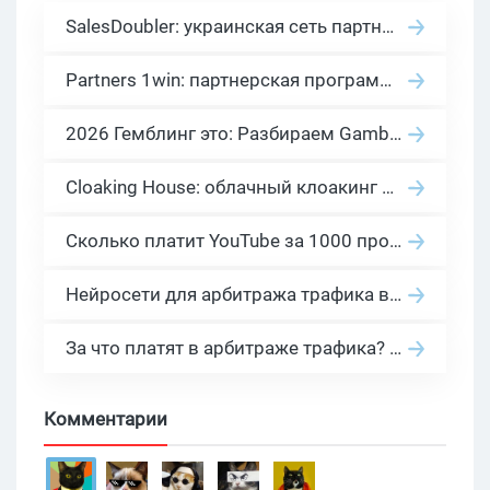
SalesDoubler: украинская сеть партнерских программ с оплатой за действие
Partners 1win: партнерская программа казино в нише гемблинг арбитраж
2026 Гемблинг это: Разбираем Gambling вертикаль, и все что связано с гемблинг и беттинг офферами
Cloaking House: облачный клоакинг для фильтрации ботов FB и Google Ads — гайд PHP-интеграции 2026
Сколько платит YouTube за 1000 просмотров в 2026: реальные цифры от 0.5 до 36 USD по ГЕО
Нейросети для арбитража трафика в 2026: инструменты, кейсы и AI-медиабайеры
За что платят в арбитраже трафика? 30 моделей оплаты в бурж и СНГ партнерках
Комментарии