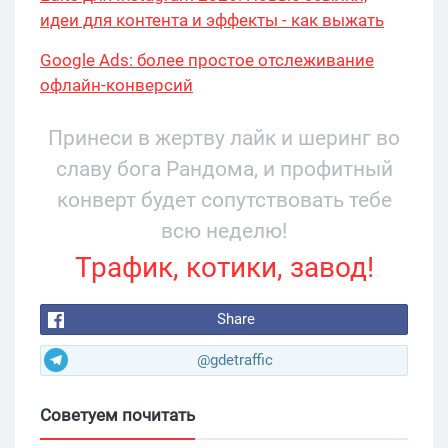
идеи для контента и эффекты - как выжать
максимум?
Google Ads: более простое отслеживание
офлайн-конверсий
Принеси в жертву лайк и шеринг во
славу бога Рандома, и профитный
конверт будет сопутствовать тебе
всю неделю!
Трафик, котики, завод!
Share
@gdetraffic
Советуем почитать