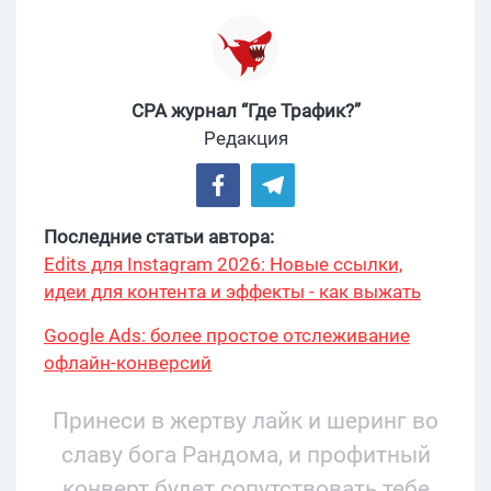
CPA журнал “Где Трафик?”
Редакция
Последние статьи автора:
Edits для Instagram 2026: Новые ссылки,
идеи для контента и эффекты - как выжать
максимум?
Google Ads: более простое отслеживание
офлайн-конверсий
Принеси в жертву лайк и шеринг во
славу бога Рандома, и профитный
конверт будет сопутствовать тебе