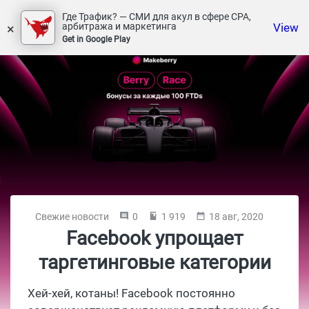
Где Трафик? — СМИ для акул в сфере СРА,
×
View
арбитража и маркетинга
Get in Google Play
Свежие новости
0
1 919
18 авг, 2020
Facebook упрощает
таргетинговые категории
Хей-хей, котаны! Facebook постоянно