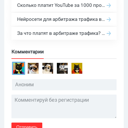
Сколько платит YouTube за 1000 просмотров в 2026: реальные цифры от 0.5 до 36 USD по ГЕО
Нейросети для арбитража трафика в 2026: инструменты, кейсы и AI-медиабайеры
За что платят в арбитраже трафика? 30 моделей оплаты в бурж и СНГ партнерках
Комментарии
Отправить