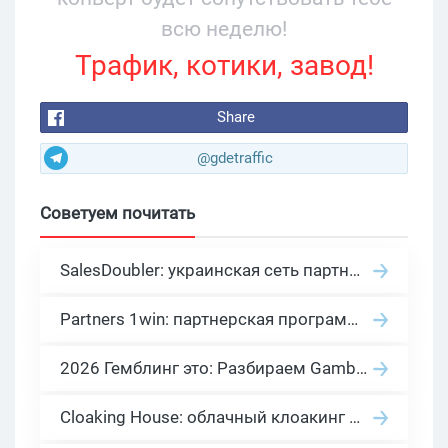
всю неделю!
Трафик, котики, завод!
Share
@gdetraffic
Советуем почитать
SalesDoubler: украинская сеть партнерских программ с оплатой за действие
Partners 1win: партнерская программа казино в нише гемблинг арбитраж
2026 Гемблинг это: Разбираем Gambling вертикаль, и все что связано с гемблинг и беттинг офферами
Cloaking House: облачный клоакинг для фильтрации ботов FB и Google Ads — гайд PHP-интеграции 2026