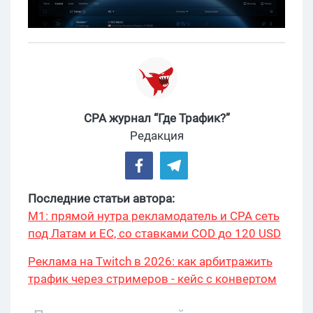
CPA журнал “Где Трафик?”
Редакция
Последние статьи автора:
М1: прямой нутра рекламодатель и CPA сеть
под Латам и ЕС, со ставками COD до 120 USD
Реклама на Twitch в 2026: как арбитражить
трафик через стримеров - кейс с конвертом
34% и охватом 199 276