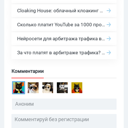
Cloaking House: облачный клоакинг для фильтрации ботов FB и Google Ads — гайд PHP-интеграции 2026
Сколько платит YouTube за 1000 просмотров в 2026: реальные цифры от 0.5 до 36 USD по ГЕО
Нейросети для арбитража трафика в 2026: инструменты, кейсы и AI-медиабайеры
За что платят в арбитраже трафика? 30 моделей оплаты в бурж и СНГ партнерках
Комментарии