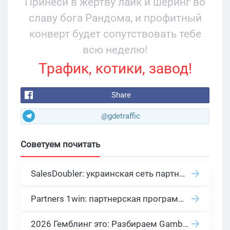
Принеси в жертву лайк и шеринг во
славу бога Рандома, и профитный
конверт будет сопутствовать тебе
всю неделю!
Трафик, котики, завод!
Share
@gdetraffic
Советуем почитать
SalesDoubler: украинская сеть партнерских программ с оплатой за действие
Partners 1win: партнерская программа казино в нише гемблинг арбитраж
2026 Гемблинг это: Разбираем Gambling вертикаль, и все что связано с гемблинг и беттинг офферами