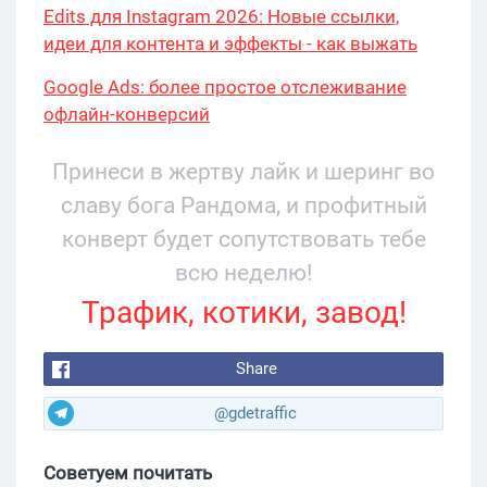
Edits для Instagram 2026: Новые ссылки,
идеи для контента и эффекты - как выжать
максимум?
Google Ads: более простое отслеживание
офлайн-конверсий
Принеси в жертву лайк и шеринг во
славу бога Рандома, и профитный
конверт будет сопутствовать тебе
всю неделю!
Трафик, котики, завод!
Share
@gdetraffic
Советуем почитать