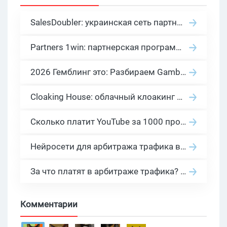
SalesDoubler: украинская сеть партнерских программ с оплатой за действие
Partners 1win: партнерская программа казино в нише гемблинг арбитраж
2026 Гемблинг это: Разбираем Gambling вертикаль, и все что связано с гемблинг и беттинг офферами
Cloaking House: облачный клоакинг для фильтрации ботов FB и Google Ads — гайд PHP-интеграции 2026
Сколько платит YouTube за 1000 просмотров в 2026: реальные цифры от 0.5 до 36 USD по ГЕО
Нейросети для арбитража трафика в 2026: инструменты, кейсы и AI-медиабайеры
За что платят в арбитраже трафика? 30 моделей оплаты в бурж и СНГ партнерках
Комментарии