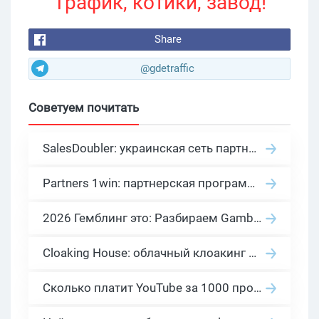
Трафик, котики, завод!
Share
@gdetraffic
Советуем почитать
SalesDoubler: украинская сеть партнерских программ с оплатой за действие
Partners 1win: партнерская программа казино в нише гемблинг арбитраж
2026 Гемблинг это: Разбираем Gambling вертикаль, и все что связано с гемблинг и беттинг офферами
Cloaking House: облачный клоакинг для фильтрации ботов FB и Google Ads — гайд PHP-интеграции 2026
Сколько платит YouTube за 1000 просмотров в 2026: реальные цифры от 0.5 до 36 USD по ГЕО