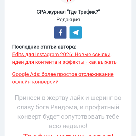
CPA журнал “Где Трафик?”
Редакция
Последние статьи автора:
Edits для Instagram 2026: Новые ссылки,
идеи для контента и эффекты - как выжать
максимум?
Google Ads: более простое отслеживание
офлайн-конверсий
Принеси в жертву лайк и шеринг во
славу бога Рандома, и профитный
конверт будет сопутствовать тебе
всю неделю!