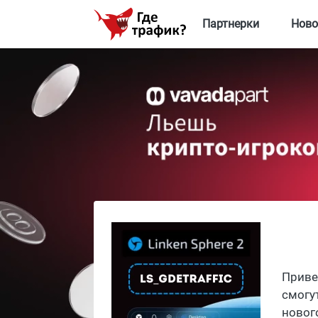
Партнерки
Ново
Приве
смогу
новог