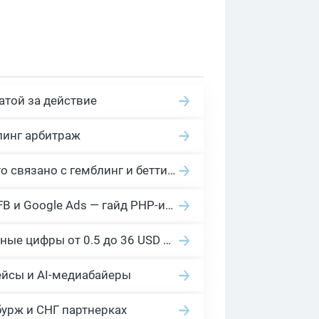
атой за действие
линг арбитраж
2026 Гемблинг это: Разбираем Gambling вертикаль, и все что связано с гемблинг и беттинг офферами
Cloaking House: облачный клоакинг для фильтрации ботов FB и Google Ads — гайд PHP-интеграции 2026
Сколько платит YouTube за 1000 просмотров в 2026: реальные цифры от 0.5 до 36 USD по ГЕО
ейсы и AI-медиабайеры
бурж и СНГ партнерках