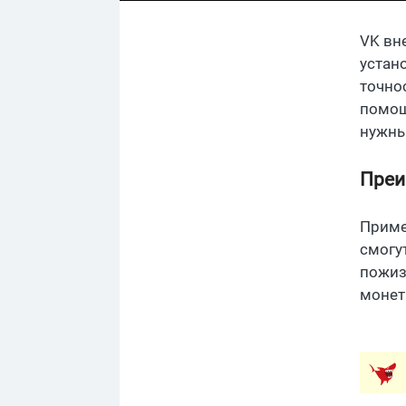
VK вн
устан
точно
помощ
нужны
Преи
Приме
смогу
пожиз
монет