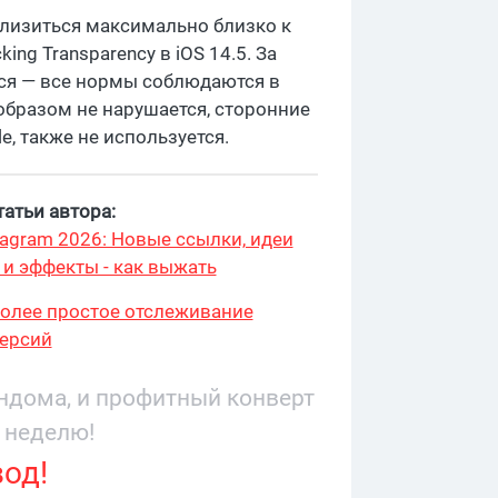
близиться максимально близко к
ng Transparency в iOS 14.5. За
ся — все нормы соблюдаются в
образом не нарушается, сторонние
, также не используется.
атьи автора:
stagram 2026: Новые ссылки, идеи
 и эффекты - как выжать
более простое отслеживание
ерсий
андома, и профитный конверт
 неделю!
вод!