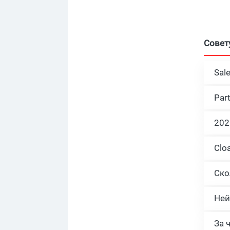
Совет
Sal
Par
Ней
За 