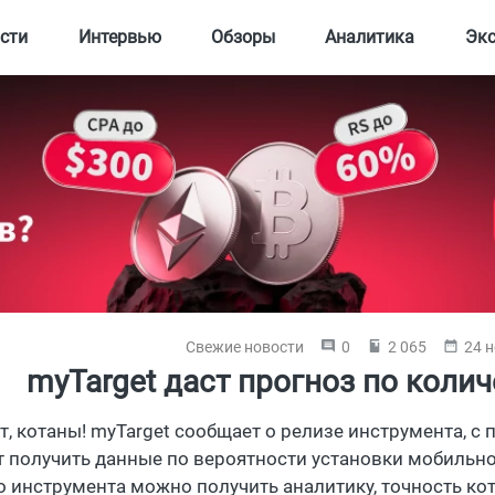
сти
Интервью
Обзоры
Аналитика
Эк
Свежие новости
0
2 065
24 н
myTarget даст прогноз по колич
т, котаны! myTarget сообщает о релизе инструмента, 
т получить данные по вероятности установки мобиль
о инструмента можно получить аналитику, точность кот