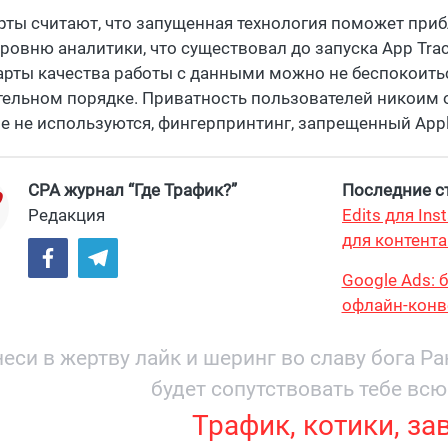
рты считают, что запущенная технология поможет при
ровню аналитики, что существовал до запуска App Tracki
арты качества работы с данными можно не беспокоить
тельном порядке. Приватность пользователей никоим 
е не используются, фингерпринтинг, запрещенный Apple
CPA журнал “Где Трафик?”
Последние ст
Редакция
Edits для In
для контента
максимум?
Google Ads: 
офлайн-конв
еси в жертву лайк и шеринг во славу бога Р
будет сопутствовать тебе всю
Трафик, котики, за