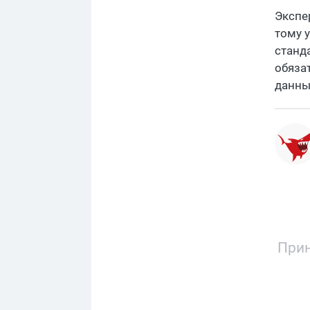
Экспе
тому у
станд
обяза
данны
Прин