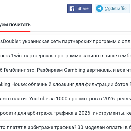
Share
@gdetraffic
уем почитать
esDoubler: украинская сеть партнерских программ с опл
tners 1win: партнерская программа казино в нише гемб
росети для арбитража трафика в 2026: инструменты, к
что платят в арбитраже трафика? 30 моделей оплаты в 