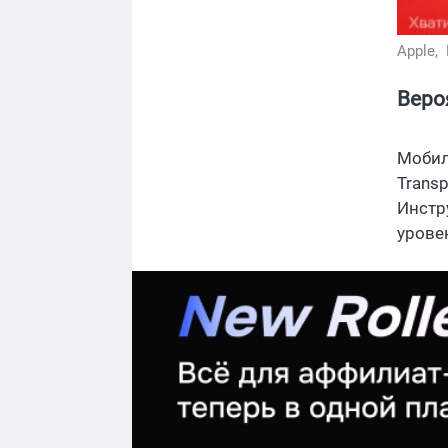
Apple,
Веро
Мобил
Trans
Инстр
урове