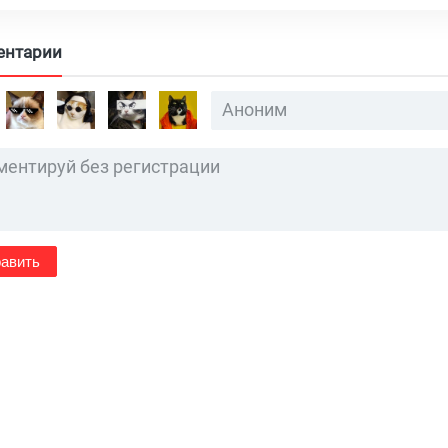
ентарии
авить