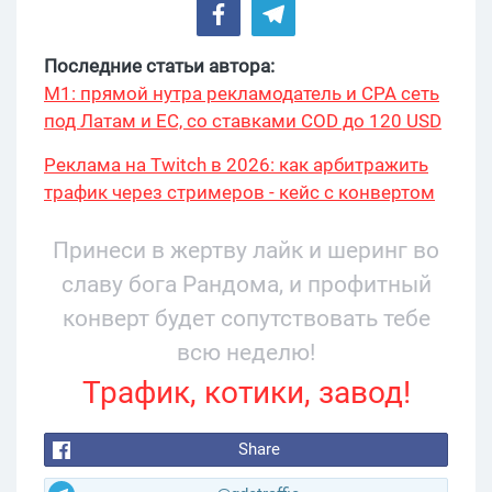
Последние статьи автора:
М1: прямой нутра рекламодатель и CPA сеть
под Латам и ЕС, со ставками COD до 120 USD
Реклама на Twitch в 2026: как арбитражить
трафик через стримеров - кейс с конвертом
34% и охватом 199 276
Принеси в жертву лайк и шеринг во
славу бога Рандома, и профитный
конверт будет сопутствовать тебе
всю неделю!
Трафик, котики, завод!
Share