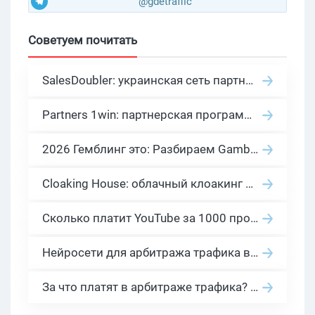
@gdetraffic
Советуем почитать
SalesDoubler: украинская сеть партнерских программ с оплатой за действие
Partners 1win: партнерская программа казино в нише гемблинг арбитраж
2026 Гемблинг это: Разбираем Gambling вертикаль, и все что связано с гемблинг и беттинг офферами
Cloaking House: облачный клоакинг для фильтрации ботов FB и Google Ads — гайд PHP-интеграции 2026
Сколько платит YouTube за 1000 просмотров в 2026: реальные цифры от 0.5 до 36 USD по ГЕО
Нейросети для арбитража трафика в 2026: инструменты, кейсы и AI-медиабайеры
За что платят в арбитраже трафика? 30 моделей оплаты в бурж и СНГ партнерках