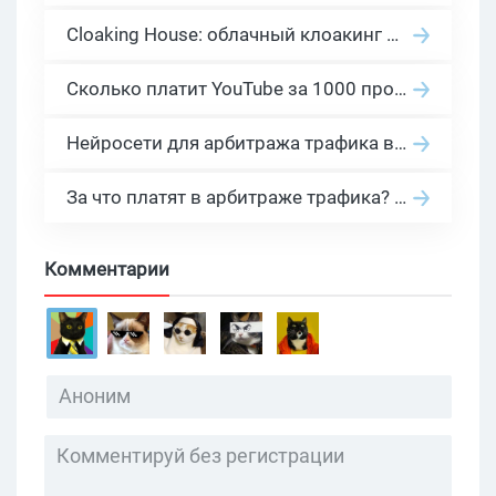
Cloaking House: облачный клоакинг для фильтрации ботов FB и Google Ads — гайд PHP-интеграции 2026
Сколько платит YouTube за 1000 просмотров в 2026: реальные цифры от 0.5 до 36 USD по ГЕО
Нейросети для арбитража трафика в 2026: инструменты, кейсы и AI-медиабайеры
За что платят в арбитраже трафика? 30 моделей оплаты в бурж и СНГ партнерках
Комментарии