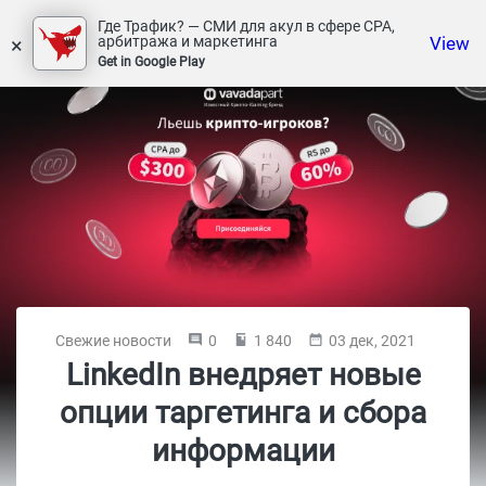
Где Трафик? — СМИ для акул в сфере СРА,
×
View
арбитража и маркетинга
Get in Google Play
Свежие новости
0
1 840
03 дек, 2021
LinkedIn внедряет новые
опции таргетинга и сбора
информации