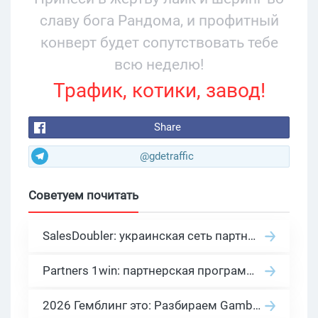
славу бога Рандома, и профитный
конверт будет сопутствовать тебе
всю неделю!
Трафик, котики, завод!
Share
@gdetraffic
Советуем почитать
SalesDoubler: украинская сеть партнерских программ с оплатой за действие
Partners 1win: партнерская программа казино в нише гемблинг арбитраж
2026 Гемблинг это: Разбираем Gambling вертикаль, и все что связано с гемблинг и беттинг офферами