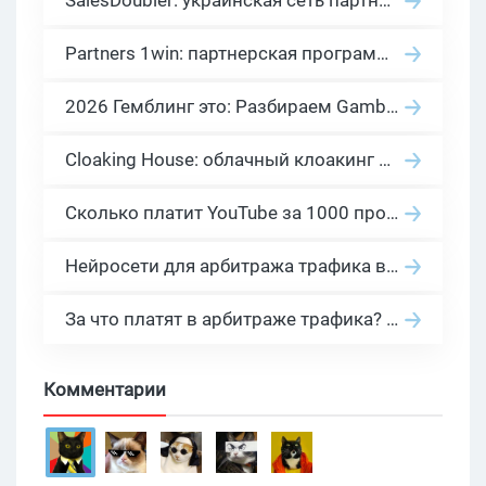
SalesDoubler: украинская сеть партнерских программ с оплатой за действие
Partners 1win: партнерская программа казино в нише гемблинг арбитраж
2026 Гемблинг это: Разбираем Gambling вертикаль, и все что связано с гемблинг и беттинг офферами
Cloaking House: облачный клоакинг для фильтрации ботов FB и Google Ads — гайд PHP-интеграции 2026
Сколько платит YouTube за 1000 просмотров в 2026: реальные цифры от 0.5 до 36 USD по ГЕО
Нейросети для арбитража трафика в 2026: инструменты, кейсы и AI-медиабайеры
За что платят в арбитраже трафика? 30 моделей оплаты в бурж и СНГ партнерках
Комментарии