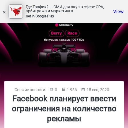
Где Трафик? — СМИ для акул в сфере СРА,
×
View
арбитража и маркетинга
Get in Google Play
Свежие новости
0
1 956
15 сен, 2020
Facebook планирует ввести
ограничения на количество
рекламы