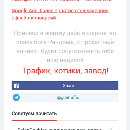
максимум?
Google Ads: более простое отслеживание
офлайн-конверсий
Принеси в жертву лайк и шеринг во
славу бога Рандома, и профитный
конверт будет сопутствовать тебе
всю неделю!
Трафик, котики, завод!
Share
@gdetraffic
Советуем почитать