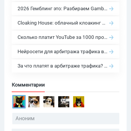
2026 Гемблинг это: Разбираем Gambling вертикаль, и все что связано с гемблинг и беттинг офферами
Cloaking House: облачный клоакинг для фильтрации ботов FB и Google Ads — гайд PHP-интеграции 2026
Сколько платит YouTube за 1000 просмотров в 2026: реальные цифры от 0.5 до 36 USD по ГЕО
Нейросети для арбитража трафика в 2026: инструменты, кейсы и AI-медиабайеры
За что платят в арбитраже трафика? 30 моделей оплаты в бурж и СНГ партнерках
Комментарии