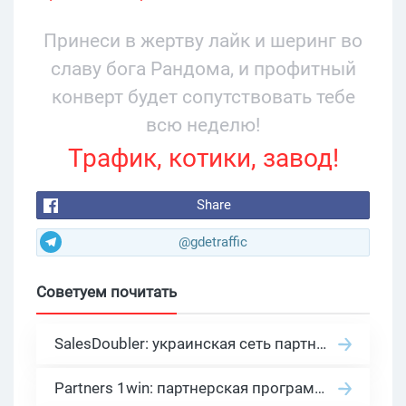
Принеси в жертву лайк и шеринг во
славу бога Рандома, и профитный
конверт будет сопутствовать тебе
всю неделю!
Трафик, котики, завод!
Share
@gdetraffic
Советуем почитать
SalesDoubler: украинская сеть партнерских программ с оплатой за действие
Partners 1win: партнерская программа казино в нише гемблинг арбитраж