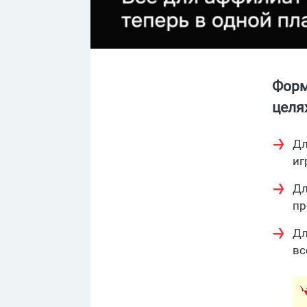
Форм
целя
Дл
иг
Дл
пр
Дл
вс