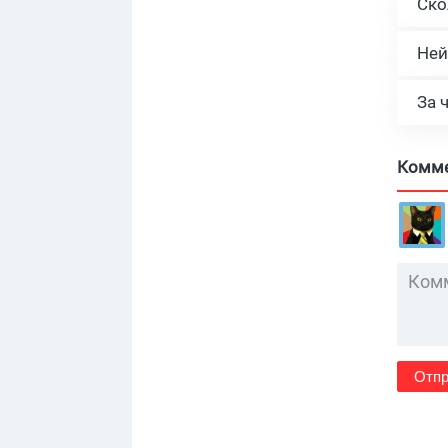
Ней
За 
Комм
Отпр