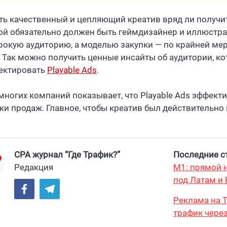
ть качественный и цепляющий креатив вряд ли получит
ой обязательно должен быть геймдизайнер и иллюстра
рокую аудиторию, а моделью закупки — по крайней мер
 Так можно получить ценные инсайты об аудитории, ко
ектировать
Playable Ads
.
многих компаний показывает, что Playable Ads эффекти
ки продаж. Главное, чтобы креатив был действительн
CPA журнал “Где Трафик?”
Последние ст
Редакция
М1: прямой н
под Латам и 
Реклама на T
трафик через
и охватом 19