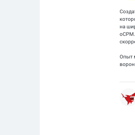
Созда
котор
на ши
oCPM.
скорр
Опыт 
ворон