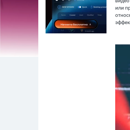
видео
или п
относ
эффек