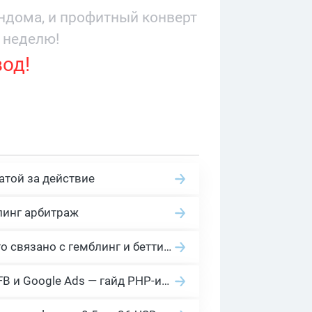
андома, и профитный конверт
 неделю!
вод!
атой за действие
линг арбитраж
2026 Гемблинг это: Разбираем Gambling вертикаль, и все что связано с гемблинг и беттинг офферами
Cloaking House: облачный клоакинг для фильтрации ботов FB и Google Ads — гайд PHP-интеграции 2026