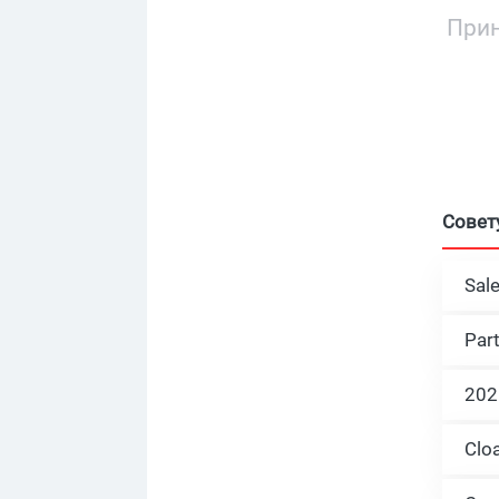
Прин
Совет
Sal
Par