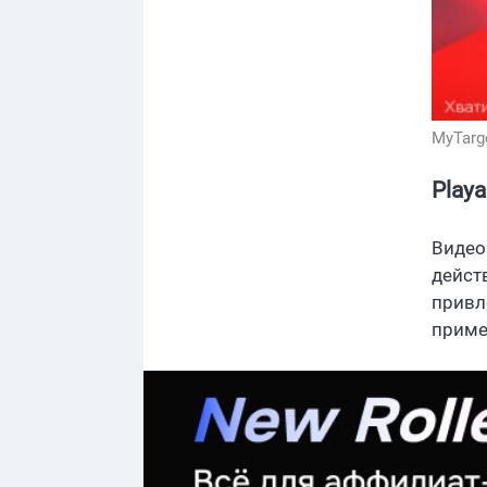
MyTarg
Play
Видео
дейст
привл
приме