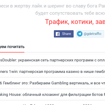
еси в жертву лайк и шеринг во славу бога Р
будет сопутствовать тебе всю
Трафик, котики, за
Share
@gdetraffic
уем почитать
esDoubler: украинская сеть партнерских программ с опл
tners 1win: партнерская программа казино в нише гемб