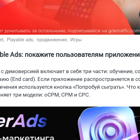
et,
Playable ads,
продвижение,
Игры
able Ads: покажите пользователям приложени
 с демоверсией включает в себя три части: обучение, с
вию (End card). Если приложение распространяется в со
ечения используется кнопка «Попробуй сыграть». Что 
няет три модели: oCPM, CPM и CPC.