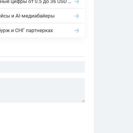
Сколько платит YouTube за 1000 просмотров в 2026: реальные цифры от 0.5 до 36 USD по ГЕО
ейсы и AI-медиабайеры
бурж и СНГ партнерках