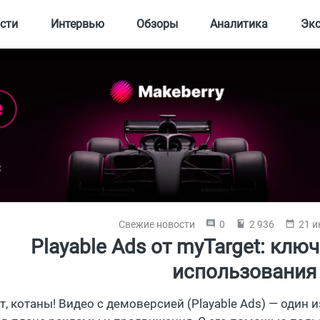
сти
Интервью
Обзоры
Аналитика
Эк
Свежие новости
0
2 936
21 и
Playable Ads от myTarget: клю
использования
т, котаны! Видео с демоверсией (Playable Ads) — один