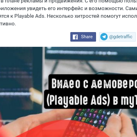
 в плане рекламы и продвижения. С его помощью польз
риложения увидеть его интерфейс и возможности. Сам
ятся к Playable Ads. Несколько хитростей помогут исп
тивно.
Share
@gdetraffic