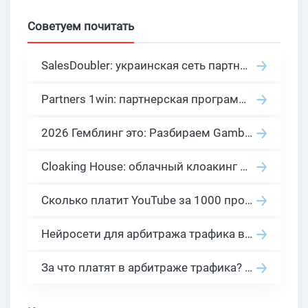
Советуем почитать
SalesDoubler: украинская сеть партнерских программ с оплатой за действие
Partners 1win: партнерская программа казино в нише гемблинг арбитраж
2026 Гемблинг это: Разбираем Gambling вертикаль, и все что связано с гемблинг и беттинг офферами
Cloaking House: облачный клоакинг для фильтрации ботов FB и Google Ads — гайд PHP-интеграции 2026
Сколько платит YouTube за 1000 просмотров в 2026: реальные цифры от 0.5 до 36 USD по ГЕО
Нейросети для арбитража трафика в 2026: инструменты, кейсы и AI-медиабайеры
За что платят в арбитраже трафика? 30 моделей оплаты в бурж и СНГ партнерках