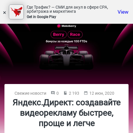
Где Трафик? — СМИ для акул в сфере СРА,
×
View
арбитража и маркетинга
Get in Google Play
Свежие новости
0
2 193
12 июн, 2020
Яндекс.Директ: создавайте
видеорекламу быстрее,
проще и легче