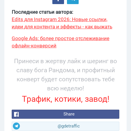
Последние статьи автора:
Edits для Instagram 2026: Новые ссылки,
идеи для контента и эффекты - как выжать
максимум?
Google Ads: более простое отслеживание
офлайн-конверсий
Принеси в жертву лайк и шеринг во
славу бога Рандома, и профитный
конверт будет сопутствовать тебе
всю неделю!
Трафик, котики, завод!
Share
@gdetraffic