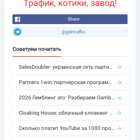
Трафик, котики, завод!
Share
@gdetraffic
Советуем почитать
SalesDoubler: украинская сеть партнерских программ с оплатой за действие
Partners 1win: партнерская программа казино в нише гемблинг арбитраж
2026 Гемблинг это: Разбираем Gambling вертикаль, и все что связано с гемблинг и беттинг офферами
Cloaking House: облачный клоакинг для фильтрации ботов FB и Google Ads — гайд PHP-интеграции 2026
Сколько платит YouTube за 1000 просмотров в 2026: реальные цифры от 0.5 до 36 USD по ГЕО