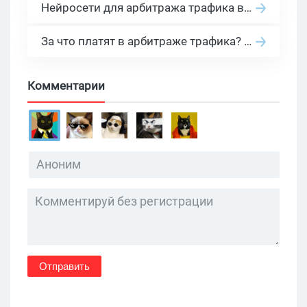
Нейросети для арбитража трафика в 2026: инструменты, кейсы и AI-медиабайеры
За что платят в арбитраже трафика? 30 моделей оплаты в бурж и СНГ партнерках
Комментарии
Отправить