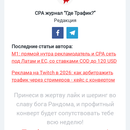
CPA журнал “Где Трафик?”
Редакция
Последние статьи автора:
М1: прямой нутра рекламодатель и CPA сеть
под Латам и ЕС, со ставками COD до 120 USD
Реклама на Twitch в 2026: как арбитражить
трафик через стримеров - кейс с конвертом
34% и охватом 199 276
Принеси в жертву лайк и шеринг во
славу бога Рандома, и профитный
конверт будет сопутствовать тебе
всю неделю!