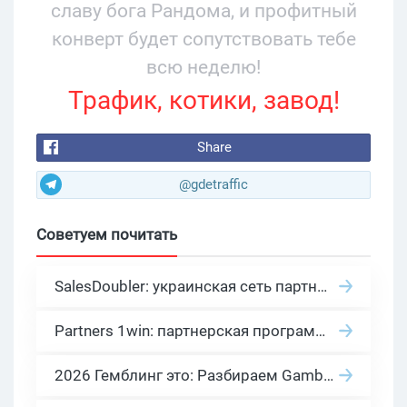
славу бога Рандома, и профитный
конверт будет сопутствовать тебе
всю неделю!
Трафик, котики, завод!
Share
@gdetraffic
Советуем почитать
SalesDoubler: украинская сеть партнерских программ с оплатой за действие
Partners 1win: партнерская программа казино в нише гемблинг арбитраж
2026 Гемблинг это: Разбираем Gambling вертикаль, и все что связано с гемблинг и беттинг офферами