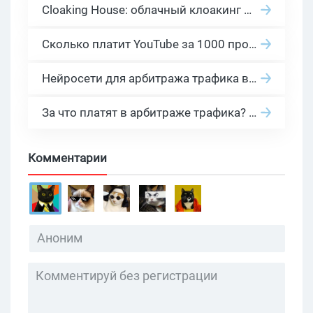
Cloaking House: облачный клоакинг для фильтрации ботов FB и Google Ads — гайд PHP-интеграции 2026
Сколько платит YouTube за 1000 просмотров в 2026: реальные цифры от 0.5 до 36 USD по ГЕО
Нейросети для арбитража трафика в 2026: инструменты, кейсы и AI-медиабайеры
За что платят в арбитраже трафика? 30 моделей оплаты в бурж и СНГ партнерках
Комментарии