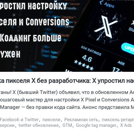
а пикселя X без разработчика: X упростил н
 Conversions API
таны! X (бывший Twitter) объявил, что в обновленном 
ошаговый мастер для настройки X Pixel и Conversions A
 Manager — без правки кода сайта. Анонс представила 
 Head of Global Advertising at xAI. Разбираем, что реально
Facebook и Twitter
,
пиксели
,
Рекламная сеть
,
пиксель ретар
ь, где все еще нужен разработчик, и какие вертикали 
версии
,
twitter обновления
,
GTM
,
Google tag manager
,
X Ads
в рекламной сети X в 2026.