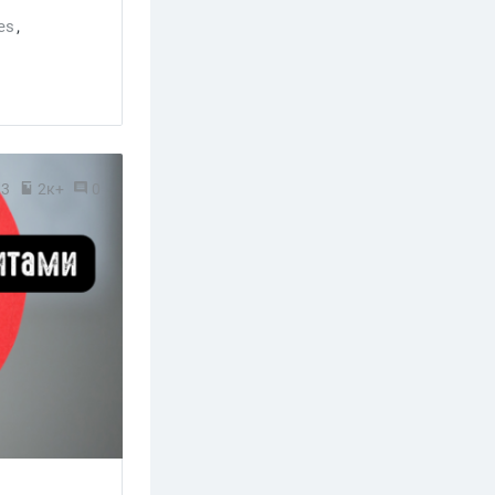
ies
,
23
2к+
0