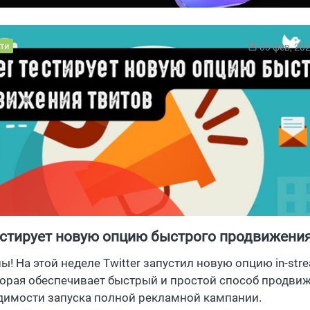
ти
03 фев, 20
тестирует новую опцию быстрого продвижени
ны! На этой неделе Twitter запустил новую опцию in-str
торая обеспечивает быстрый и простой способ продви
димости запуска полной рекламной кампании.