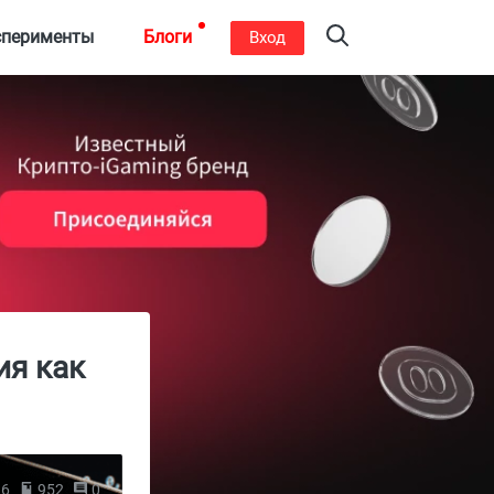
сперименты
Блоги
Вход
ия как
26
952
0