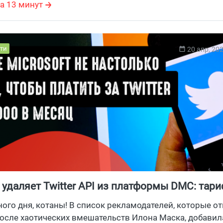
а 13 минут
ти
20 апр, 20
t удаляет Twitter API из платформы DMC: тар
0 $ в месяц с 25 апреля
ого дня, котаны! В список рекламодателей, которые о
 после хаотических вмешательств Илона Маска, добави