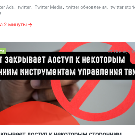
ter Ads
,
twitter
,
Twitter Media
,
twitter обновления
,
twitter stor
s
а 2 минуты
ти
16 янв, 20
закрывает доступ к некоторым сторонним