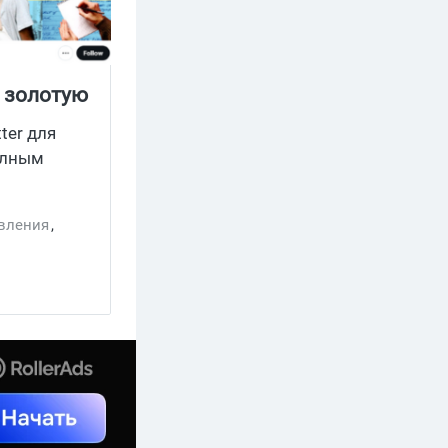
а золотую
ter для
олным
овления
,