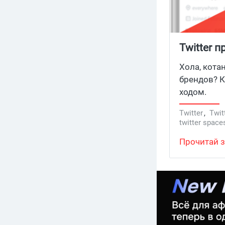
Twitter 
галочку
Хола, кота
брендов? 
ходом.
Twitter
,
Twit
twitter space
Прочитай з