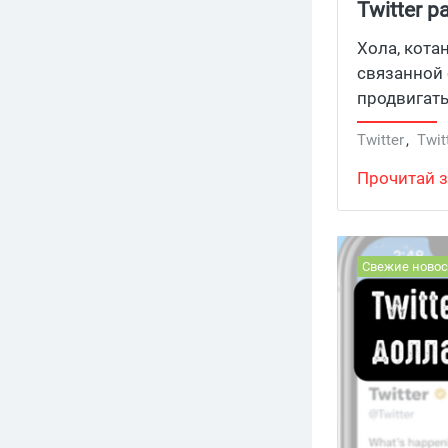
Twitter 
регионах
Хола, кота
связанной 
продвигать
Twitter
,
Twit
Прочитай з
Свежие новос