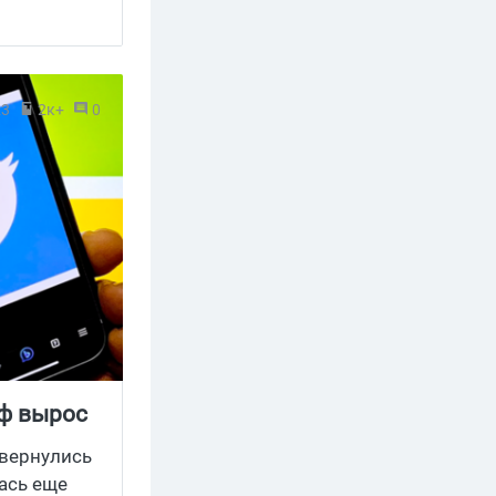
23
2к+
0
иф вырос
твернулись
лась еще