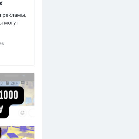
х
и рекламы,
ы могут
ies
23
2к+
0