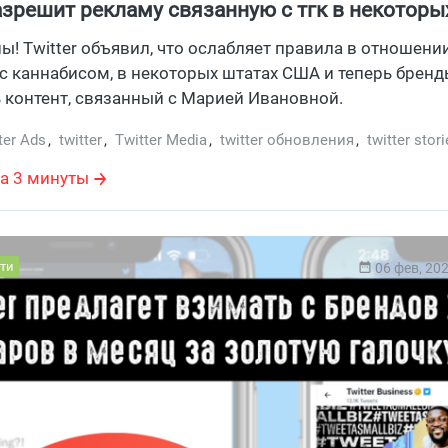
разрешит рекламу связанную с тгк в некоторы
ны! Twitter объявил, что ослабляет правила в отношени
с каннабисом, в некоторых штатах США и теперь бренд
 контент, связанный с Марией Ивановной.
ter Ads
,
twitter
,
Twitter Media
,
twitter обновления
,
twitter stor
а 3 минуты
ти
06 фев, 20