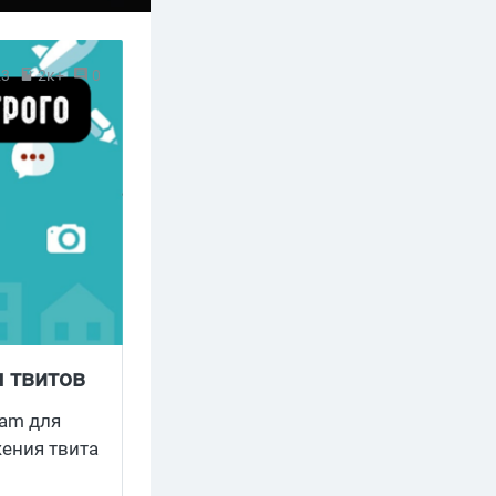
23
2к+
0
я твитов
eam для
жения твита