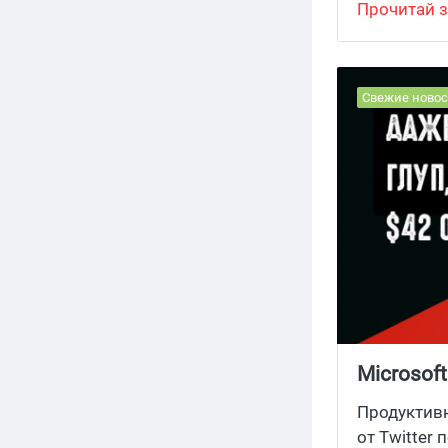
Прочитай з
Свежие новос
Microsof
до 42 00
Продуктивн
от Twitter