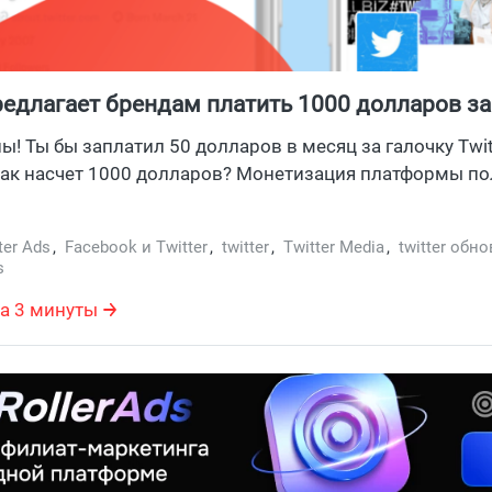
предлагает брендам платить 1000 долларов з
ны! Ты бы заплатил 50 долларов в месяц за галочку Twit
Как насчет 1000 долларов? Монетизация платформы п
ter Ads
,
Facebook и Twitter
,
twitter
,
Twitter Media
,
twitter обн
s
а 3 минуты