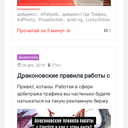
дайджест
,
Alfaleads
,
дайджест Где Трафик
,
AdPlexity
,
PropellerAds
,
gmbl.ng
,
Lucky.Online
Прочитай за 5 минут
0
Аналитика
26 дек, 2018
77к+
Драконовские правила работы с
Exoclick и как с этим быть?
Привет, котаны. Работая в сфере
арбитража трафика вы частенько будете
натыкаться на такую рекламную биржу
как Exoclick. Возможно, вы уже давно
хотели начать работать с ней, но та и не
решались по тем или иным причинам.