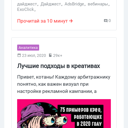
предложить условия на любой вкус. У
дайджест
,
Дайджест
,
AdsBridge
,
вебинары
,
ExoClick
,
вас и так сегодня переизбыток
дайджест новостей партнерок СРА-сети
,
рекламы, котаны, поэтому мы
AdPlexity
,
PropellerAds
,
Clickadu
Прочитай за 10 минут
0
озаботились и нашли действительно
крутые предложения за эту неделю и
бережно упаковали в праздничный
черный дайджест. Не будь жадиной,
Аналитика
найдешь себе промик по душе —
23 июл, 2020
29к+
поделись с другом!
Лучшие подходы в креативах
2020. Подборка из 75 примеров
Привет, котаны! Каждому арбитражнику
понятно, как важен визуал при
настройке рекламной кампании, а
иногда грамотный креатив помогает
найти аудиторию без настройки узкого
таргета. Сегодня “Где трафик?” собрал
75 примеров крутого визуала, смотри и
вдохновляйся!