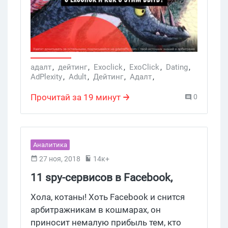
Если так – то эта статья для вас.
Сегодня мы вкратце рассмотрим
основной функционал Exoclick и дадим
пару советов по работе с площадкой,
для успешной работы и прохождения
модерации.
адалт
,
дейтинг
,
Exoclick
,
ExoClick
,
Dating
,
AdPlexity
,
Adult
,
Дейтинг
,
Адалт
,
трафик с екзы
Прочитай за 19 минут
0
Аналитика
27 ноя, 2018
14к+
11 spy-сервисов в Facebook,
которые повысят вашу
Хола, котаны! Хоть Facebook и снится
конверсию
арбитражникам в кошмарах, он
приносит немалую прибыль тем, кто