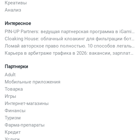
Креативы
Анализ
Интересное
PIN-UP Partners: ведущая партнерская программа в iGaming
Cloaking House: облачный клоакинг для фильтрации ботов FB и Google Ads — гайд PHP-интеграции 2026
Ломай авторское право полностью. 10 способов легально добавить любимый трек в свой креатив
Карьера в арбитраже трафика в 2026: вакансии, зарплаты и как начать
Партнерки
Adult
Мобильные приложения
Товарка
Игры
Интернет-магазины
Финансы
Туризм
Фарма-препараты
Кредит
Услуги