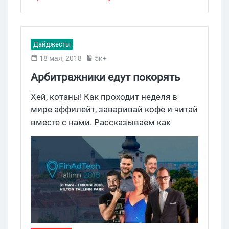
Дайджесты
18 мая, 2018
5к+
Арбитражники едут покорять
Hilton в Таллине, беттинг станет
​Хей, котаны! Как проходит неделя в
легальным для США, 1 BTC в
мире аффилейт, заваривай кофе и читай
вместе с нами. Рассказываем как
подарок от Advendor
попасть на крупнейшую конфу
финансовой отрасли по партнерскому
маркетингу. Во-вторых — о конкурсе, где
можно выиграть биткоин.