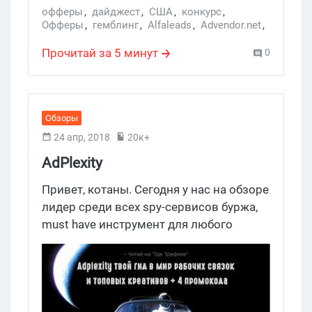
офферы
,
дайджест
,
США
,
конкурс
,
Офферы
,
гемблинг
,
Alfaleads
,
Advendor.net
,
конференция
,
Гэмблинг
,
биткоин
,
дайджест Где Трафик
,
гэмблинг
,
Leadgid
,
Прочитай за 5 минут
0
AdPlexity
,
FinAdTech Tallin 2018
,
FinAdTech
,
ставки на спорт
,
Гемблинг
Обзоры
24 апр, 2018
20к+
AdPlexity
Привет, котаны. Сегодня у нас на обзоре
лидер среди всех spy-сервисов буржа,
must have инструмент для любого
толкового арбитрана и просто
замечательный и
многофункциональный сервис –
AdPlexity.