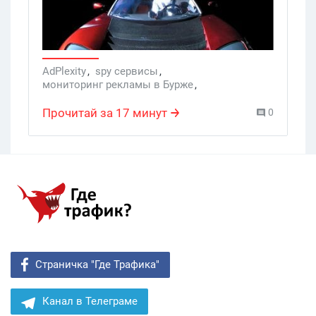
AdPlexity
,
spy сервисы
,
мониторинг рекламы в Бурже
,
мониторинг конкурентов
,
поиск баннеров Бурж
,
поиск рабочих связок
Прочитай за 17 минут
0
,
Мониторинг
Страничка "Где Трафика"
Канал в Телеграме