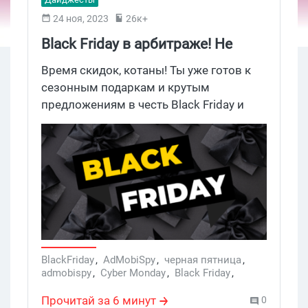
24 ноя, 2023
26к+
Black Friday в арбитраже! Не
пропусти скидосы на полезные
Время скидок, котаны! Ты уже готов к
арбитражные сервисы
сезонным подаркам и крутым
предложениям в честь Black Friday и
Cyber Monday в этом году? Spy-сервисы,
рекламные сети и антидетект браузеры
объединили усилия, чтобы
предоставить тебе невиданные скидки,
бонусы и кешбеки. Заглядывай в наш
дайджест, разбирай промокоды на
ограниченные предложения.
BlackFriday
,
AdMobiSpy
,
черная пятница
,
admobispy
,
Cyber Monday
,
Black Friday
,
AdPlexity
,
Adplexity
,
Push House
,
rollerads
,
Dolphin
,
Undetectable
,
Roller Ads
Прочитай за 6 минут
0