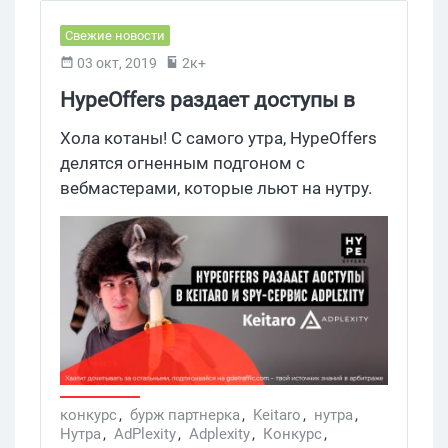
Свежие новости
03 окт, 2019
2к+
HypeOffers раздает доступы в
Keitaro и spy-сервис Adplexity
Хола котаны! С самого утра, HypeOffers
делятся огненным подгоном с
вебмастерами, которые льют на нутру.
Ребята протестировали и подобрали
топчик бурж офферов, которые стоят
твоего внимания! А чтобы сэкономить
твои кровные на оборотку, HypeOffers
готовы подарить доступы в Keitaro и
Adplexity. Хочешь узнать, больше —
падай на диванчик, рассказываем.
конкурс
,
бурж партнерка
,
Keitaro
,
нутра
,
Нутра
,
AdPlexity
,
Adplexity
,
Конкурс
,