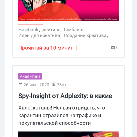
Facebook
,
дейтинг
,
Гэмблинг
,
Идеи для креатива
,
Создание креатива
,
гэмблинг
,
AdPlexity
,
видеокреатив
,
Facebbok
,
Adult
,
Креативы
,
Игры
,
Гемблинг
Прочитай за 10 минут
0
Аналитика
26 июн, 2020
78к+
Spy-Insight от Adplexity: в какие
партнерки льется трафик на
Хало, котаны! Нельзя отрицать, что
карантине?
карантин отразился на трафике и
покупательской способности
пользователей. Нутра стопнулась, а