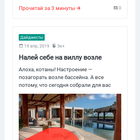
Hype Offers
Прочитай за 3 минуты
0
Дайджесты
19 апр, 2019
3к+
Налей себе на виллу возле
океана
Алоха, котаны! Настроение —
позагорать возле бассейна. А все
потому, что сегодня собрали для вас
самые жаркие предложения. Можно
заполучить виллу на берегу океана,
море техники и, конечно же, любимый
кэш. В этом нам помогут Alfaleads,
Lucky.Online, PropellerAds, AdPlexity и
Gmbl.ng.