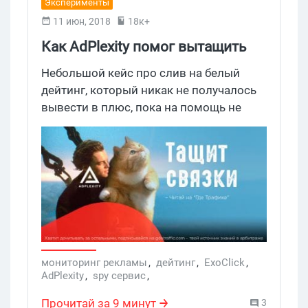
Эксперименты
11 июн, 2018
18к+
Как AdPlexity помог вытащить
связку в плюс
Небольшой кейс про слив на белый
дейтинг, который никак не получалось
вывести в плюс, пока на помощь не
пришел AdPlexity.
мониторинг рекламы
,
дейтинг
,
ExoClick
,
AdPlexity
,
spy сервис
,
мониторинг рекламы бурж
,
адпелксити
,
дейтинг кейс
,
Adult
,
Мониторинг
Прочитай за 9 минут
3