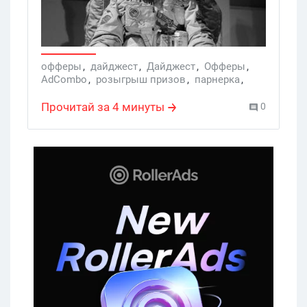
офферы
,
дайджест
,
Дайджест
,
Офферы
,
AdCombo
,
розыгрыш призов
,
парнерка
,
Affiliate
,
дайджест Где Трафик
,
Dr.cash
,
М1
Прочитай за 4 минуты
0