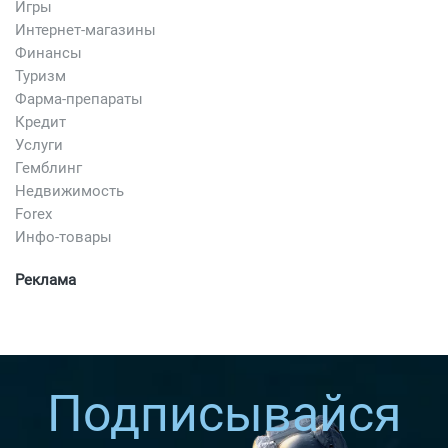
Игры
Интернет-магазины
Финансы
Туризм
Фарма-препараты
Кредит
Услуги
Гемблинг
Недвижимость
Forex
Инфо-товары
Реклама
Подписывайся