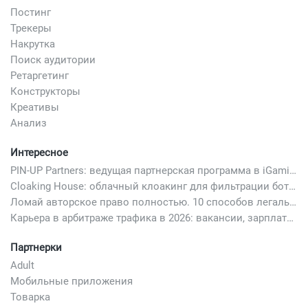
Постинг
Трекеры
Накрутка
Поиск аудитории
Ретаргетинг
Конструкторы
Креативы
Анализ
Интересное
PIN-UP Partners: ведущая партнерская программа в iGaming
Cloaking House: облачный клоакинг для фильтрации ботов FB и Google Ads — гайд PHP-интеграции 2026
Ломай авторское право полностью. 10 способов легально добавить любимый трек в свой креатив
Карьера в арбитраже трафика в 2026: вакансии, зарплаты и как начать
Партнерки
Adult
Мобильные приложения
Товарка