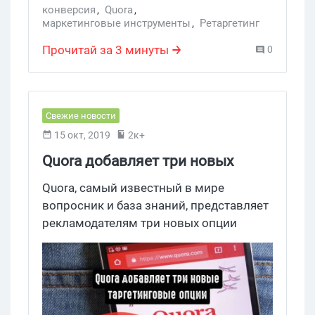
конверсия
,
Quora
,
маркетинговые инструменты
,
Ретаргетинг
Прочитай за 3 минуты
0
Свежие новости
15 окт, 2019
2к+
Quora добавляет три новых
таргетинговых опции
Quora, самый известный в мире
вопросник и база знаний, представляет
рекламодателям три новых опции
таргетирования. Среди них удобный
инструмент таргетирования по истории
ключевых слов.