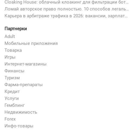
Cloaking House: облачный клоакинг для фильтрации ботов FB и Google Ads — гайд PHP-интеграции 2026
Ломай авторское право полностью. 10 способов легально добавить любимый трек в свой креатив
Карьера в арбитраже трафика в 2026: вакансии, зарплаты и как начать
Партнерки
Adult
Мобильные приложения
Товарка
Игры
Интернет-магазины
Финансы
Туризм
Фарма-препараты
Кредит
Услуги
Гемблинг
Недвижимость
Forex
Инфо-товары