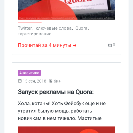
Twitter
,
ключевые слова
,
Quora
,
таргетирование
Прочитай за 4 минуты
0
Аналитика
13 сен, 2018
6к+
Запуск рекламы на Quora:
пошаговая инструкция
Хола, котаны! Хоть Фейсбук еще и не
утратил былую мощь, работать
новичкам в нем тяжело. Маститые
арбитражники быстро выжирают