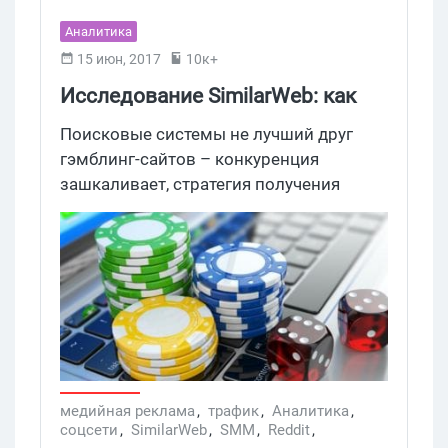
Аналитика
15 июн, 2017
10к+
Исследование SimilarWeb: как
стать лидером в онлайн-
Поисковые системы не лучший друг
гэмблинге
гэмблинг-сайтов – конкуренция
зашкаливает, стратегия получения
ссылок серовата, ну, и конечно, они не
особо привыкли развлекать народ в
социальных сетях и заниматься
контент-маркетингом, который все так
любят. Действительно, зачем
оптимизироваться под эти самые
«правильные» источники трафика, если
тебя просто не интересует, откуда идет
траф: главное, что он приносит деньги.
медийная реклама
,
трафик
,
Аналитика
,
соцсети
,
SimilarWeb
,
SMM
,
Reddit
,
А, если что, партнеры помогут.