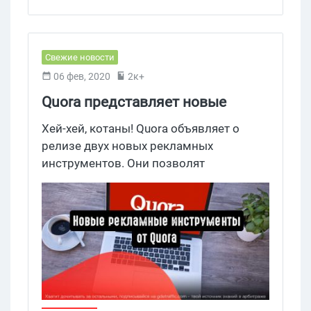
некоторых арбитражников.
Свежие новости
06 фев, 2020
2к+
Quora представляет новые
рекламные инструменты
Хей-хей, котаны! Quora объявляет о
релизе двух новых рекламных
инструментов. Они позволят
рекламодателям более точно измерить
и оценить конверсию на сайте.