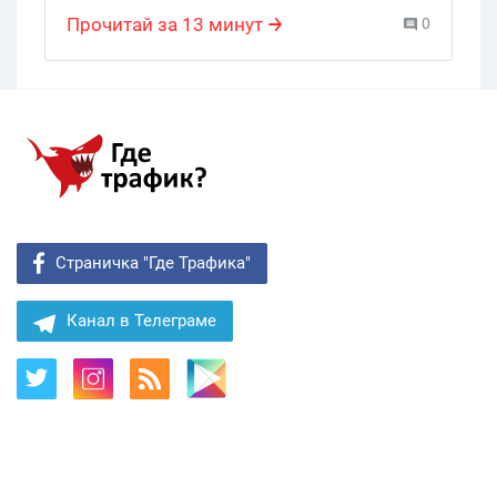
гэмблинг-сайт
,
интернет-трафик
,
онлайн игры
,
PornHub
,
YouPorn
,
Quora
,
Прочитай за 13 минут
0
PokerVids
,
Игры
Страничка "Где Трафика"
Канал в Телеграме