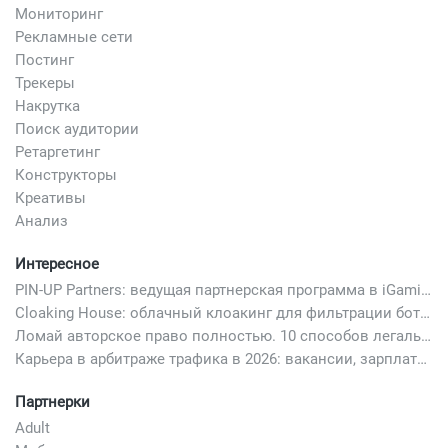
Мониторинг
Рекламные сети
Постинг
Трекеры
Накрутка
Поиск аудитории
Ретаргетинг
Конструкторы
Креативы
Анализ
Интересное
PIN-UP Partners: ведущая партнерская программа в iGaming
Cloaking House: облачный клоакинг для фильтрации ботов FB и Google Ads — гайд PHP-интеграции 2026
Ломай авторское право полностью. 10 способов легально добавить любимый трек в свой креатив
Карьера в арбитраже трафика в 2026: вакансии, зарплаты и как начать
Партнерки
Adult