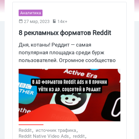
Аналитика
27 мар, 2023
14к+
8 рекламных форматов Reddit
Ads и 8 причин уйти из других
Дня, котаны! Реддит — самая
соцсетей в Реддит
популярная площадка среди бурж
пользователей. Огромное сообщество
разделенное по интересам, языкам,
странам, горячим топикам и пр.
сохраняет дружелюбное отношение к
своим пользователям и
рекламодателям несмотря ни на что.
Пока Твиттер придумывает способы,
как побрить за очередную галочку, ФБ
выжигает аккаунты из-за внутренних
ошибок, Reddit делится успешными
Reddit
,
источник трафика
,
Reddit Native Video Ads
,
reddit
,
кейсами, внедряет новые рекламные