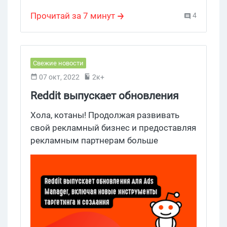
реклама в Reddit
форматы и дарит $100 каждому реклу
Прочитай за 7 минут
4
после регистрации. Заходи посмотреть,
какие рекламные форматы есть в Reddit
и 8 причин, почему стоит хотя бы раз
пролить траф с этой площадки.
Свежие новости
07 окт, 2022
2к+
Reddit выпускает обновления
для Ads Manager, включая новые
Хола, котаны! Продолжая развивать
инструменты таргетинга и
свой рекламный бизнес и предоставляя
рекламным партнерам больше
создания
возможностей, Reddit объявил о
крупном обновлении своей платформы
Ads Manager, которое облегчит
компаниям начало работы с
кампаниями и охват нужной аудитории
в приложении.