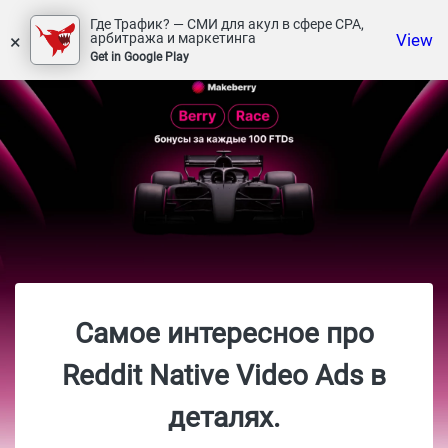
Где Трафик? — СМИ для акул в сфере СРА,
×
View
арбитража и маркетинга
Get in Google Play
Самое интересное про
Reddit Native Video Ads в
деталях.