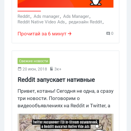
Reddit
,
Ads manager
,
Ads Manager
,
Reddit Native Video Ads
,
редизайн Reddit
,
reddit
,
реклама в Reddit
Прочитай за 6 минут
0
Свежие новости
20 июн, 2018
3к+
Reddit запускает нативные
видеообъявления, а Twitter
Привет, котаны! Сегодня не одна, а сразу
представил новый ресурс и
три новости. Поговорим о
видеообъявлениях на Reddit и Twitter, а
расширяет In-Stream ГЕО
также расскажем вам о новом ресурсе
под названием Twitter Media.