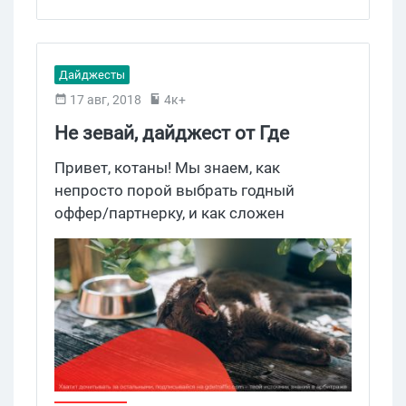
позволяют без лишней мороки
полезные фишки
,
Инфо-товары
создавать Telegram-ботов и умные
лендинги. Чтобы узнать больше
подробностей, читай наш свежий обзор
Дайджесты
Saleads!
17 авг, 2018
4к+
Не зевай, дайджест от Где
Трафика читай
Привет, котаны! Мы знаем, как
непросто порой выбрать годный
оффер/партнерку, и как сложен
арбитражный труд. Поэтому подгоняем
дайджест, который сослужит добрую
службу при попытках налить на профит.