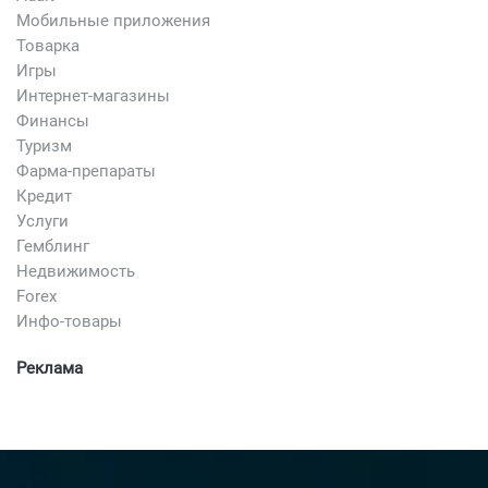
Мобильные приложения
Товарка
Игры
Интернет-магазины
Финансы
Туризм
Фарма-препараты
Кредит
Услуги
Гемблинг
Недвижимость
Forex
Инфо-товары
Реклама