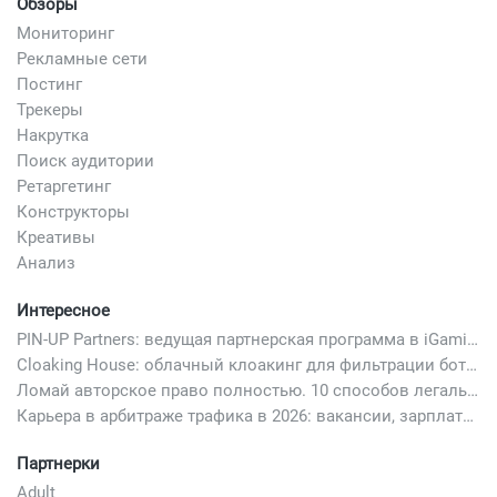
Обзоры
Мониторинг
Рекламные сети
Постинг
Трекеры
Накрутка
Поиск аудитории
Ретаргетинг
Конструкторы
Креативы
Анализ
Интересное
PIN-UP Partners: ведущая партнерская программа в iGaming
Cloaking House: облачный клоакинг для фильтрации ботов FB и Google Ads — гайд PHP-интеграции 2026
Ломай авторское право полностью. 10 способов легально добавить любимый трек в свой креатив
Карьера в арбитраже трафика в 2026: вакансии, зарплаты и как начать
Партнерки
Adult