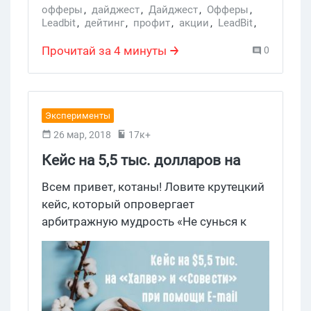
офферы
,
дайджест
,
Дайджест
,
Офферы
,
Leadbit
,
дейтинг
,
профит
,
акции
,
LeadBit
,
дайджест Где Трафик
,
Dating
,
Saleads
,
Money4Leads
,
GoldenGoose
,
Leadbit Store
Прочитай за 4 минуты
0
Эксперименты
26 мар, 2018
17к+
Кейс на 5,5 тыс. долларов на
«Халве» и «Совести» при
Всем привет, котаны! Ловите крутецкий
помощи E-mail
кейс, который опровергает
арбитражную мудрость «Не сунься к
отжатым нишам, да не обижен будешь».
Веб-мастер из Saleads решил испытать
все на собственной шкуре, как
результат – 320 тыс. руб. профита!
Годно? Годно! Так что, как говорится,