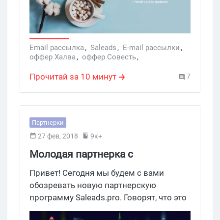
смотрите и учитесь.
Email рассылка
,
Saleads
,
E-mail рассылки
,
оффер Халва
,
оффер Совесть
,
слив на банки
,
слив на карты
,
кредитный оффер
,
годный слив
,
Прочитай за 10 минут
7
монетизация карт
,
кредитные офферы
Партнерки
27 фев, 2018
9к+
Молодая партнерка с
финансовыми офферами Saleads
Привет! Сегодня мы будем с вами
обозревать новую партнерскую
программу Saleads.pro. Говорят, что это
такая парнерка, в которой нужно просто