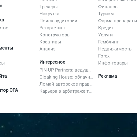
ю
Трекеры
Финансы
Накрутка
Туризм
ка
Поиск аудитории
Фарма-препарат
ство
Ретаргетинг
Кредит
Конструкторы
Услуги
Креативы
Гемблинг
менты
Анализ
Недвижимость
Forex
Интересное
сы
Инфо-товары
PIN-UP Partners: ведущая партнерская программа в iGaming
йта
Реклама
Cloaking House: облачный клоакинг для фильтрации ботов FB и Google Ads — гайд PHP-интеграции 2026
Ломай авторское право полностью. 10 способов легально добавить любимый трек в свой креатив
ятор CPA
Карьера в арбитраже трафика в 2026: вакансии, зарплаты и как начать