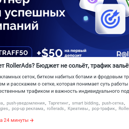
т RollerAds? Бюджет не сольёт, трафик зальё
ние для арбитражников
екламных сеток, битком набитых ботами и фродовым т
м и расскажем о сетке, которая понимает суть работы
ественным трафиком и важность индивидуального под
рам. Крутой клиентский сервис, готовность отвечать 
ма
,
push-уведомления
,
Таргетинг
,
smart bidding
,
push-сетка
,
 мощные смарт-инструменты оптимизации рекламных
egies
,
pop-up реклама
,
rollerads
,
Креативы
,
pop-трафик
,
Rolle
ть из преимуществ рекламной сети RollerAds,
ирующейся на работе с самыми эффективными рекла
а 24 минуты
 А ведь есть еще собственная библиотека креативов,