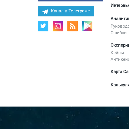
Интервь
Канал в Телеграме
Аналити
Руковод
Ошибки
Экспери
Кейсы
Антикей
Карта Са
Калькул