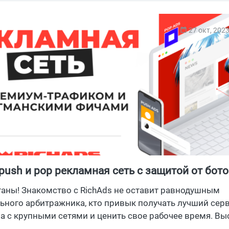
гарантированно обеспечивающие конверсии и максима
удобный функционал личного кабинета и продвинутые 
27 окт, 202
гда твоими ставками рулит искусственный интеллект. 
ей заходи узнать, почему современному медиабайеру т
нимание на RollerAds, и не забудь забрать в конце стать
 push и pop рекламная сеть с защитой от бот
таны! Знакомство с RichAds не оставит равнодушным
ьного арбитражника, кто привык получать лучший серв
а с крупными сетями и ценить свое рабочее время. Вы
топного и мобильного push, pop, calndar, in-page, direct 