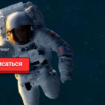
тверг
исаться