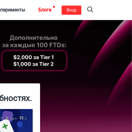
сперименты
Блоги
Вход
бностях.
25
2к+
2