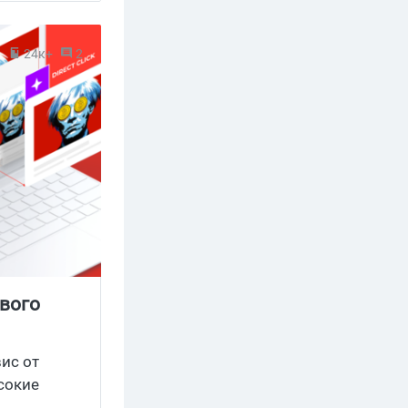
льный CTR,
биддинг-
3
24к+
2
Интересно?
очно стоит
и твой
ового
ис от
сокие
click и