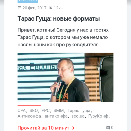
20 фев, 2017
12к+
Тарас Гуща: новые форматы
конференций
Привет, котаны! Сегодня у нас в гостях
Тарас Гуща, о котором мы уже немало
наслышаны как про руководителя
seo.ua, спикера, а также профи в своем
деле и того еще путешественника. Но
сегодня мы поговорим с Тарасом о той
стороне своей деятельности, которую
он открыл для себя и других совсем
недавно. Поехали!
CPA
,
SEO
,
PPC
,
SMM
,
Тарас Гуща
,
Антиконфа
,
антиконфа
,
seo.ua
,
ГуруКонф
,
гуруконф
,
спикер
,
SERM
,
спикеры
Прочитай за 10 минут
0