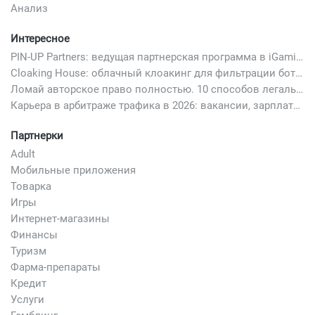
Анализ
Интересное
PIN-UP Partners: ведущая партнерская программа в iGaming
Cloaking House: облачный клоакинг для фильтрации ботов FB и Google Ads — гайд PHP-интеграции 2026
Ломай авторское право полностью. 10 способов легально добавить любимый трек в свой креатив
Карьера в арбитраже трафика в 2026: вакансии, зарплаты и как начать
Партнерки
Adult
Мобильные приложения
Товарка
Игры
Интернет-магазины
Финансы
Туризм
Фарма-препараты
Кредит
Услуги