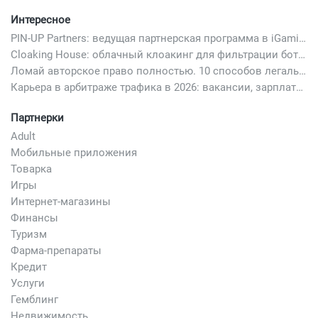
Интересное
PIN-UP Partners: ведущая партнерская программа в iGaming
Cloaking House: облачный клоакинг для фильтрации ботов FB и Google Ads — гайд PHP-интеграции 2026
Ломай авторское право полностью. 10 способов легально добавить любимый трек в свой креатив
Карьера в арбитраже трафика в 2026: вакансии, зарплаты и как начать
Партнерки
Adult
Мобильные приложения
Товарка
Игры
Интернет-магазины
Финансы
Туризм
Фарма-препараты
Кредит
Услуги
Гемблинг
Недвижимость