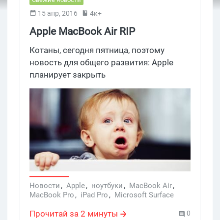
15 апр, 2016
4к+
Apple MacBook Air RIP
Котаны, сегодня пятница, поэтому
новость для общего развития: Apple
планирует закрыть
линейку MacBook Air, потому что она как
бэ изжила себя, а современные
технологии позволяют избавиться от
компромиссов и засунуть в те же самые
габариты систему на пару левлов выше.
:3 В общем, аиры перестанут
обновляться уже в этом году, самые
бюджетные яблочные ноуты исчезнут
из продажи, а партнеркам придется
Новости
,
Apple
,
ноутбуки
,
MacBook Air
,
MacBook Pro
,
iPad Pro
,
Microsoft Surface
дарить своим любимым
арбитражникам макбуки и айпады про.
Прочитай за 2 минуты
0