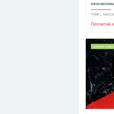
незнакомым
остается з
Viber
,
месс
Прочитай з
Свежие новос