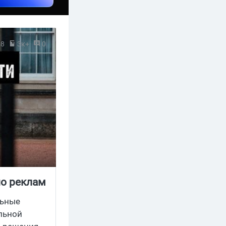
18
3к+
0
по реклам
льные
льной