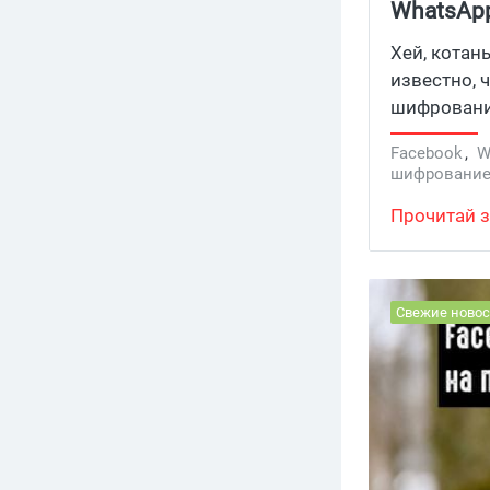
WhatsApp
Хей, котан
известно, 
шифрование
Давайте ра
Facebook
,
W
шифровани
Прочитай з
Свежие новос