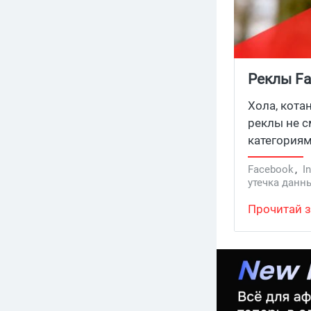
Реклы Fa
таргетин
Хола, кота
реклы не 
категориям
Facebook
,
I
утечка данн
Прочитай з