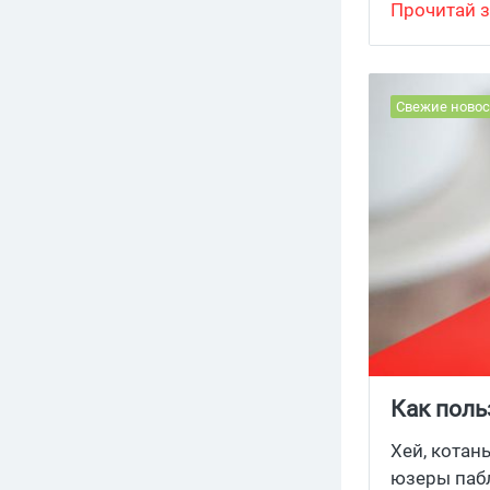
Прочитай з
Свежие новос
Как поль
Хей, котан
юзеры пабл