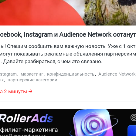
cebook, Instagram и Audience Network останут
га «Партнерские категории»
ны! Спешим сообщить вам важную новость. Уже с 1 окт
смогут показывать рекламные объявления партнерски
. Давайте разбираться, с чем это связано.
nstagram
,
маркетинг
,
конфиденциальность
,
Audience Network
ых
,
партнерские категории
а 2 минуты