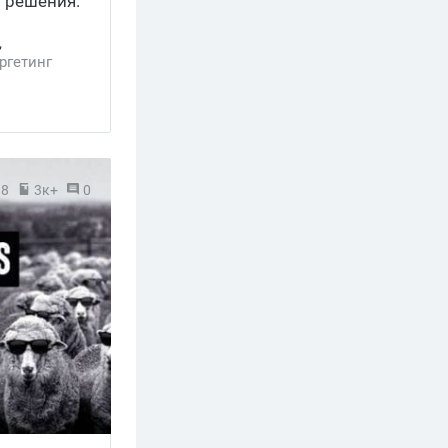
 решения.
,
ргетинг
18
3к+
0