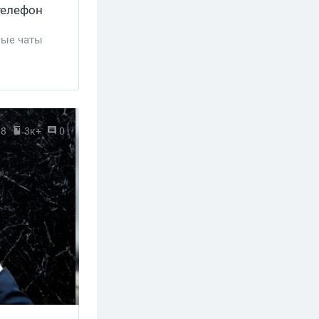
телефон
ые чаты
18
3к+
0