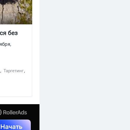
ся без
ября,
м
,
Таргетинг
,