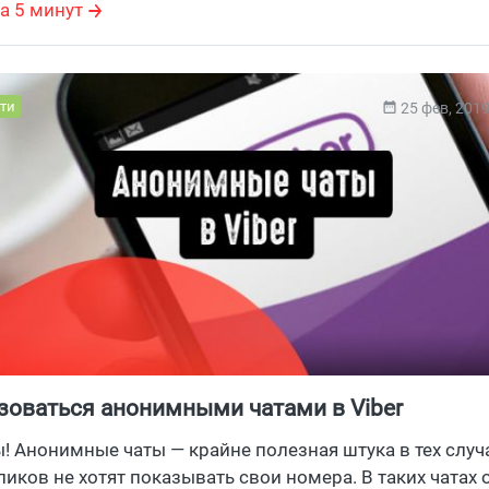
а 5 минут
ти
25 фев, 201
зоваться анонимными чатами в Viber
ы! Анонимные чаты — крайне полезная штука в тех случа
иков не хотят показывать свои номера. ​В таких чатах 