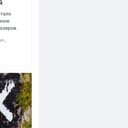
й
Стало
нное
юзеров.
ук
,
18
3к+
0