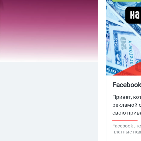
Facebook
Конфиде
Привет, ко
рекламой о
свою прива
все посчит
Facebook
,
к
конфиденци
платные по
Instagram 