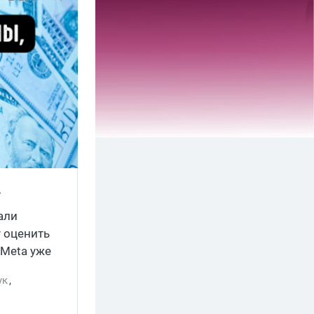
.
али
у оценить
 Meta уже
ук
,
Facebook,