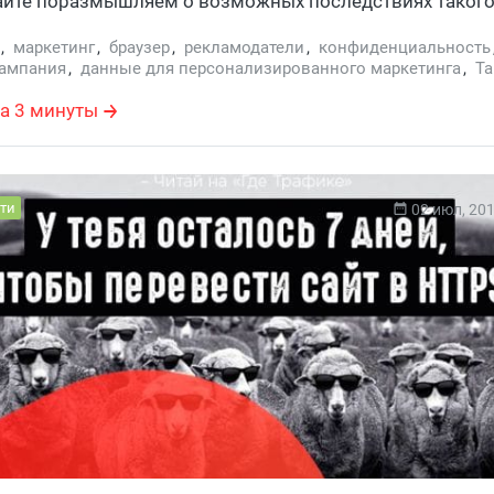
айте поразмышляем о возможных последствиях такого
,
маркетинг
,
браузер
,
рекламодатели
,
конфиденциальность
кампания
,
данные для персонализированного маркетинга
,
Та
а 3 минуты
ти
02 июл, 20