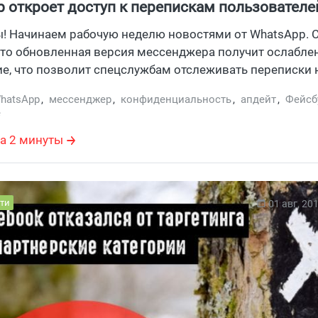
 откроет доступ к перепискам пользователе
ы! Начинаем рабочую неделю новостями от WhatsApp. 
что обновленная версия мессенджера получит ослабле
, что позволит спецслужбам отслеживать переписки 
збираться, почему компания пошла на такие меры.
hatsApp
,
мессенджер
,
конфиденциальность
,
апдейт
,
Фейсб
е
а 2 минуты
ти
01 авг, 20