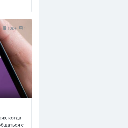
9
10к+
1
ях, когда
общаться с