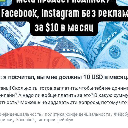
: я посчитал, вы мне должны 10 USD в месяц
нциальность превращается в роскошь
таны! Сколько ты готов заплатить, чтобы тебя не доним
нлайн? А надо ли вобще платить за это? В какую сумм
тность? Можешь не задавать эти вопросы, потому что
ала за тебя. 10 баксов, именно столько стоит твоя
онфиденциальность
,
политика конфиденциальности
,
Фейсб
альность. В ноябре заработала подписка на продукты 
дписки
,
Facebbok
,
истории фейсбук
без рекламы. Рассказываем детали.