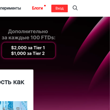
сперименты
Блоги
Вход
сть как
3
26к+
1