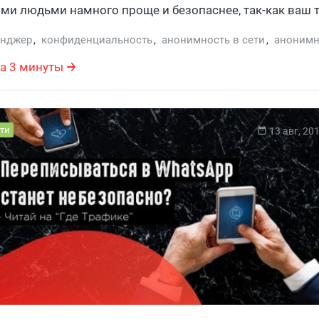
и людьми намного проще и безопаснее, так-как ваш 
асекреченным.
енджер
,
конфиденциальность
,
анонимность в сети
,
анонимн
а 3 минуты
ти
13 авг, 20