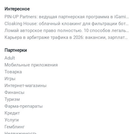
Интересное
PIN-UP Partners: ведущая партнерская программа в iGaming
Cloaking House: облачный клоакинг для фильтрации ботов FB и Google Ads — гайд PHP-интеграции 2026
Ломай авторское право полностью. 10 способов легально добавить любимый трек в свой креатив
Карьера в арбитраже трафика в 2026: вакансии, зарплаты и как начать
Партнерки
Adult
Мобильные приложения
Товарка
Игры
Интернет-магазины
Финансы
Туризм
Фарма-препараты
Кредит
Услуги
Гемблинг
Недвижимость