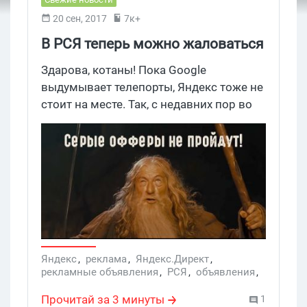
20 сен, 2017
7к+
В РСЯ теперь можно жаловаться
на рекламу
Здарова, котаны! Пока Google
выдумывает телепорты, Яндекс тоже не
стоит на месте. Так, с недавних пор во
всех блоках Яндекс.Директа доступна
опция «Пожаловаться» на рекламу. Эта
кнопка появляется, если навести курсор
на объявление, и её присутствие
несколько затрудняет процесс
привычной работы арбитражника.
Яндекс
,
реклама
,
Яндекс.Директ
,
рекламные объявления
,
РСЯ
,
объявления
,
поиск
,
Директ
,
жалоба
,
поиск в Яндексе
Прочитай за 3 минуты
1