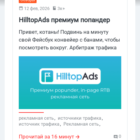
12 фев, 2026
3к+
HilltopAds премиум попандер
рекламная сеть. Обзор popunder,
Привет, котаны! Подвинь на минуту
in page источника в 2026
свой Фейсбук конвейер с банами, чтобы
посмотреть вокруг. Арбитраж трафика
не заканчивается на фб трафике, а
объемы рекламных сетей могут
закрыть потребности даже самого
жадного к лидам веба. Сегодня мы
разберем одну из старейших рекламных
сетей в буржнете — HilltopAds. Попандер
сеть работает с 2013 года, предлагает
покрытие на 250+ стран и 273+
миллиарда показов в месяц. Вебмастер
рекламная сеть
,
источники трафика
,
источник трафика
,
Рекламная сеть
,
получает трушный сервис, как и должно
Popunder
,
запуск рекламы Фейсбук
,
быть, а не бесконечные отклоны и
Видеореклама
,
прероллы
,
HilltopAds
,
Прочитай за 16 минут
0