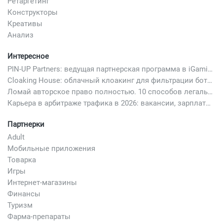
Ретаргетинг
Конструкторы
Креативы
Анализ
Интересное
PIN-UP Partners: ведущая партнерская программа в iGaming
Cloaking House: облачный клоакинг для фильтрации ботов FB и Google Ads — гайд PHP-интеграции 2026
Ломай авторское право полностью. 10 способов легально добавить любимый трек в свой креатив
Карьера в арбитраже трафика в 2026: вакансии, зарплаты и как начать
Партнерки
Adult
Мобильные приложения
Товарка
Игры
Интернет-магазины
Финансы
Туризм
Фарма-препараты