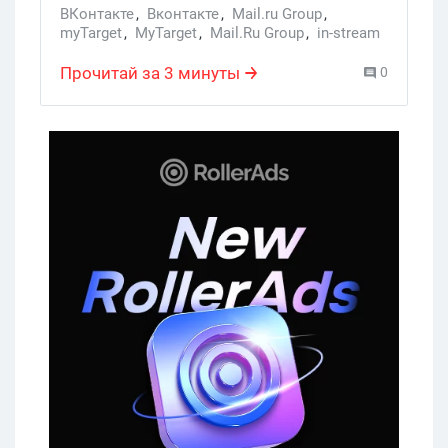
ВКонтакте
,
Вконтакте
,
Mail.ru Group
,
myTarget
,
MyTarget
,
Mail.Ru Group
,
in-stream
,
прероллы
Прочитай за 3 минуты
0