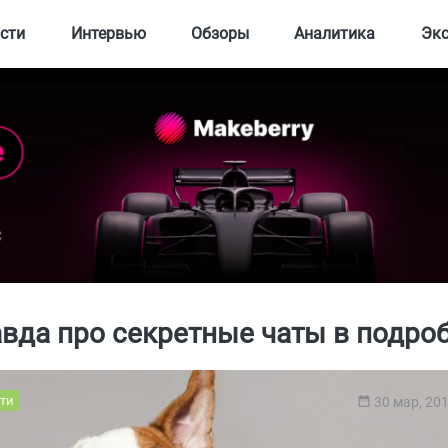
сти
Интервью
Обзоры
Аналитика
Эк
авда про секретные чаты в подроб
ти
30 мар, 20