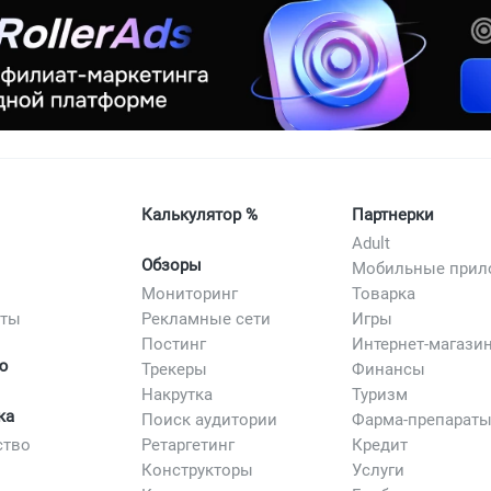
Калькулятор %
Партнерки
Adult
Обзоры
Мониторинг
Товарка
сты
Рекламные сети
Игры
Постинг
Интернет-магази
ю
Трекеры
Финансы
Накрутка
Туризм
ка
Поиск аудитории
Фарма-препарат
ство
Ретаргетинг
Кредит
Конструкторы
Услуги