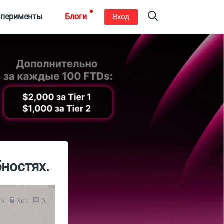
сперименты
Блоги
Вход
ностях.
16
3к+
0