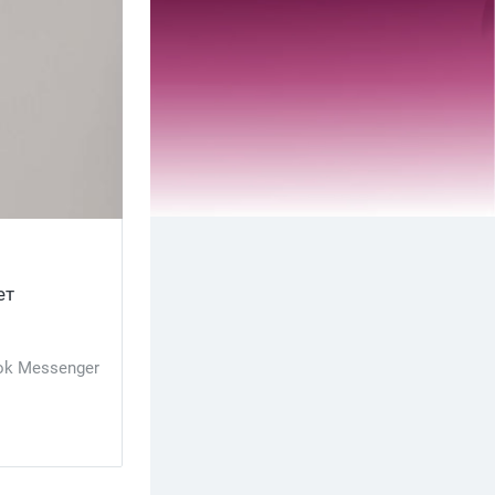
ет
ok Messenger