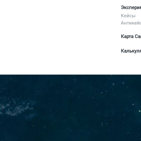
Экспери
Кейсы
Антикей
Карта Са
Калькул