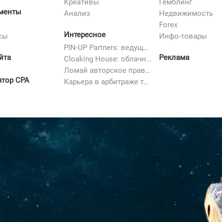
Креативы
Гемблинг
менты
Анализ
Недвижимость
Forex
Интересное
сы
Инфо-товары
PIN-UP Partners: ведущая партнерская программа в iGaming
йта
Реклама
Cloaking House: облачный клоакинг для фильтрации ботов FB и Google Ads — гайд PHP-интеграции 2026
Ломай авторское право полностью. 10 способов легально добавить любимый трек в свой креатив
ятор CPA
Карьера в арбитраже трафика в 2026: вакансии, зарплаты и как начать