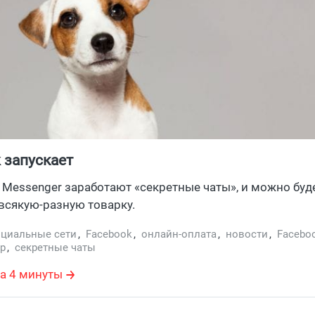
 запускает
 Messenger заработают «секретные чаты», и можно буд
всякую-разную товарку.
оциальные сети
,
Facebook
,
онлайн-оплата
,
новости
,
Facebo
р
,
секретные чаты
а 4 минуты