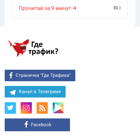
блогеры
,
YouTube-каналы
,
Поиск аудитории
,
Товарка
Прочитай за 9 минут
0
Страничка "Где Трафика"
Канал в Телеграме
Facebook