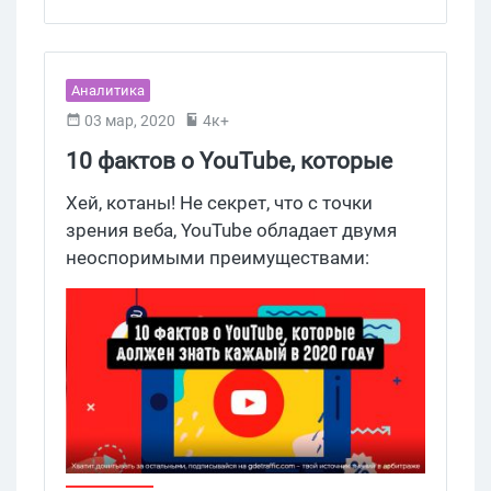
Аналитика
03 мар, 2020
4к+
10 фактов о YouTube, которые
должен знать каждый
Хей, котаны! Не секрет, что с точки
вебмастер в 2020 году
зрения веба, YouTube обладает двумя
неоспоримыми преимуществами:
большая аудитория плюс возможность
добывать бесплатный траф. Как
собственный контент, так и реклама на
видеохостинге приносят профит. Так
что в этой инфографике делимся с вами
свежей статистикой по YouTube.
Присмотритесь к этим цифрам, чтобы
скорректировать существующие