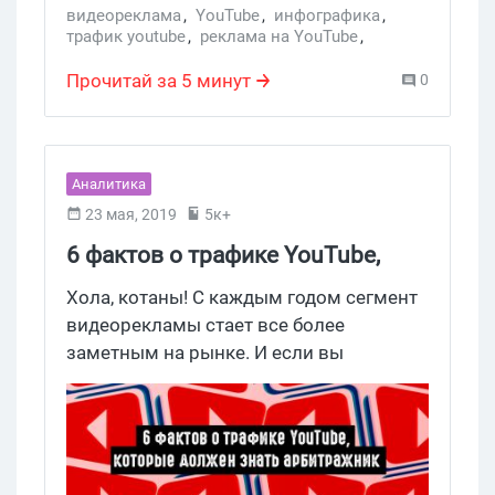
стратегии или чтобы уже в этом году
видеореклама
,
YouTube
,
инфографика
,
трафик youtube
,
реклама на YouTube
,
успешно ворваться на платформу.
монетизация YouTube
,
Поиск аудитории
Прочитай за 5 минут
0
Аналитика
23 мая, 2019
5к+
6 фактов о трафике YouTube,
которые должен знать
Хола, котаны! С каждым годом сегмент
арбитражник
видеорекламы стает все более
заметным на рынке. И если вы
планируете развивать данное
направление в 2019 году, то
рекомендуем начать с изучения
аналитики. Мы подготовили для вас
статистику по одной из самых