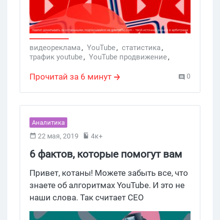
посещаемых видеоплатформ мира —
YouTube.
видеореклама
,
YouTube
,
статистика
,
трафик youtube
,
YouTube продвижение
,
YouTube-каналы
,
видеоплатформа
,
YouTube аналитика
,
Услуги
Прочитай за 6 минут
0
Аналитика
22 мая, 2019
4к+
6 фактов, которые помогут вам
попасть в ТОП выдачи YouTube
Привет, котаны! Можете забыть все, что
знаете об алгоритмах YouTube. И это не
наши слова. Так считает СЕО
маркетинговой компании Briggsby