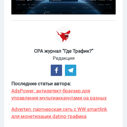
CPA журнал “Где Трафик?”
Редакция
Последние статьи автора:
AdsPower: антидетект-браузер для
управления мультиаккаунтами на разных
платформах
Adverten: партнерская сеть с WW smartlink
для монетизации dating-трафика