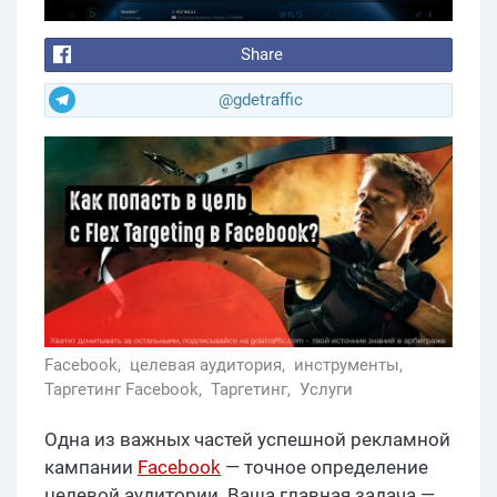
Share
@gdetraffic
Facebook,
целевая аудитория,
инструменты,
Таргетинг Facebook,
Таргетинг,
Услуги
Одна из важных частей успешной рекламной
кампании
Facebook
— точное определение
целевой аудитории. Ваша главная задача —