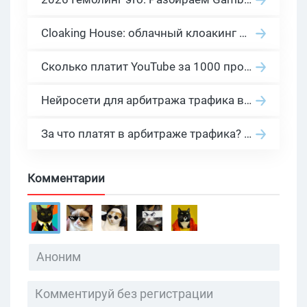
Cloaking House: облачный клоакинг для фильтрации ботов FB и Google Ads — гайд PHP-интеграции 2026
Сколько платит YouTube за 1000 просмотров в 2026: реальные цифры от 0.5 до 36 USD по ГЕО
Нейросети для арбитража трафика в 2026: инструменты, кейсы и AI-медиабайеры
За что платят в арбитраже трафика? 30 моделей оплаты в бурж и СНГ партнерках
Комментарии