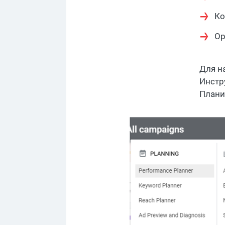
Ко
Ор
Для н
Инстр
Плани