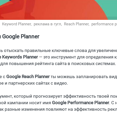
,
Keyword Planner,
реклама в гугл,
Reach Planner,
performance p
 Google Planner
ь отыскать правильные ключевые слова для увеличени
e Keywords Planner
— это инструмент для определения кл
 для повышения рейтинга сайта в поисковых системах.
е с
Google Reach Planner
ты можешь запланировать виде
e и партнерских сайтах с видео.
умент, который прогнозирует эффективность твоей по
вой кампании носит имя
Google Performance Planner
. С
как разные изменения повлияют на эффективность рек