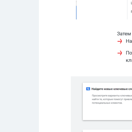
Затем
На
По
кл