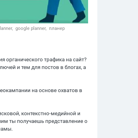
lanner,
google planner,
планер
я органического трафика на сайт?
ючей и тем для постов в блогах, а
окампании на основе охватов в
исковой, контекстно-медийной и
 ним ты получаешь представление о
ламы.