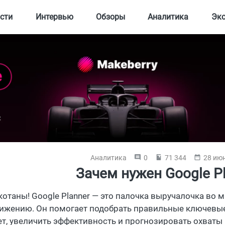
сти
Интервью
Обзоры
Аналитика
Эк
Аналитика
0
71 344
28 июн
Зачем нужен Google Pl
 котаны! Google Planner — это палочка выручалочка во 
ижению. Он помогает подобрать правильные ключевые
т, увеличить эффективность и прогнозировать охваты 