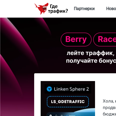
Партнерки
Ново
Хола,
продв
бюдже