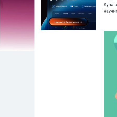
Куча в
научи