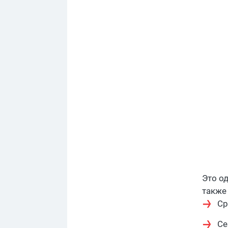
Это о
также
Ср
Се