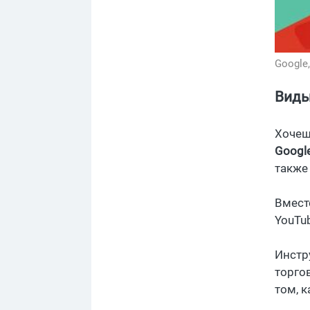
Google
Виды
Хочеш
Googl
также
Вмест
YouTub
Инстр
торго
том, 