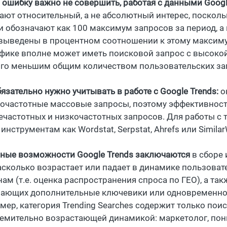
 ошибку важно не совершить, работая с данными Googl
ают относительный, а не абсолютный интерес, поскол
 и обозначают как 100 максимум запросов за период, а 
 выведены в процентном соотношении к этому максимум
афике вполне может иметь поисковой запрос с высокой
го меньшим общим количеством пользовательских за
язательно нужно учитывать в работе с Google Trends:
о
очастотные массовые запросы, поэтому эффективность
ечастотных и низкочастотных запросов. Для работы с 
инструментам как Wordstat, Serpstat, Ahrefs или Simil
ные возможности Google Trends заключаются
в сборе 
насколько возрастает или падает в динамике пользоват
нам (т.е. оценка распространения спроса по ГЕО), а та
ающих дополнительные ключевики или одновременное
мер, категория Trending Searches содержит только по
ремительно возрастающей динамикой: маркетолог, п