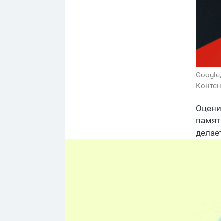
Google
Контен
Оцени
памят
делае