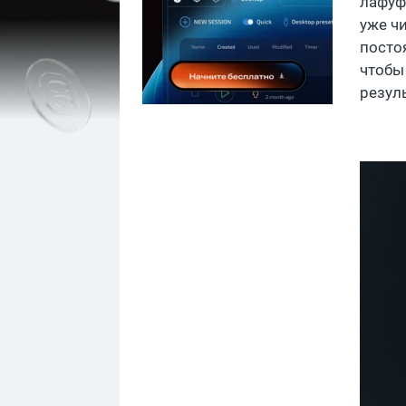
лафуф
уже чи
постоя
чтобы
резул