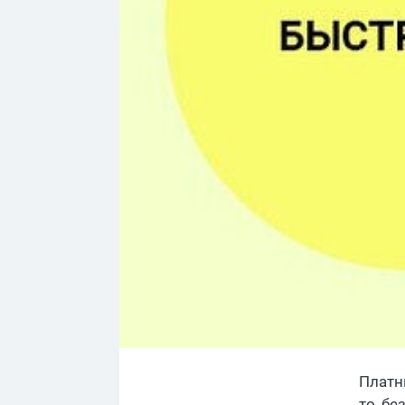
Платны
то, б