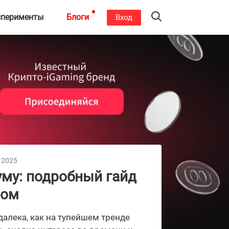
сперименты
Блоги
Вход
, 2025
уму: подробный гайд
сом
далека, как на тупейшем тренде