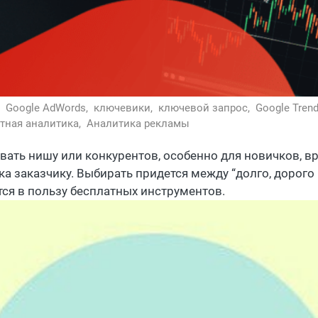
,
Google AdWords,
ключевики,
ключевой запрос,
Google Tren
тная аналитика,
Аналитика рекламы
вать нишу или конкурентов, особенно для новичков, в
ка заказчику. Выбирать придется между “долго, дорого 
тся в пользу бесплатных инструментов.