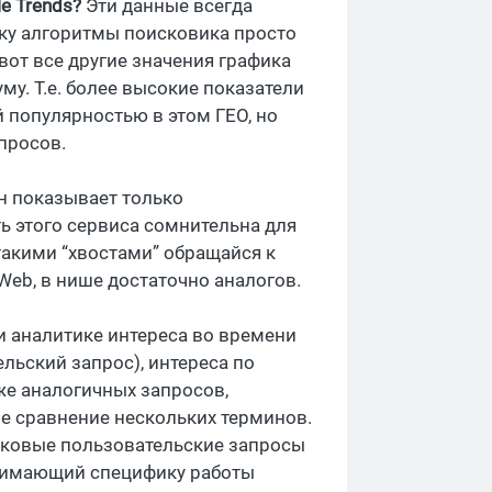
e Trends?
Эти данные всегда
ьку алгоритмы поисковика просто
вот все другие значения графика
у. Т.е. более высокие показатели
 популярностью в этом ГЕО, но
просов.
н показывает только
 этого сервиса сомнительна для
такими “хвостами” обращайся к
arWeb, в нише достаточно аналогов.
и аналитике интереса во времени
ельский запрос), интереса по
кже аналогичных запросов,
 сравнение нескольких терминов.
исковые пользовательские запросы
онимающий специфику работы