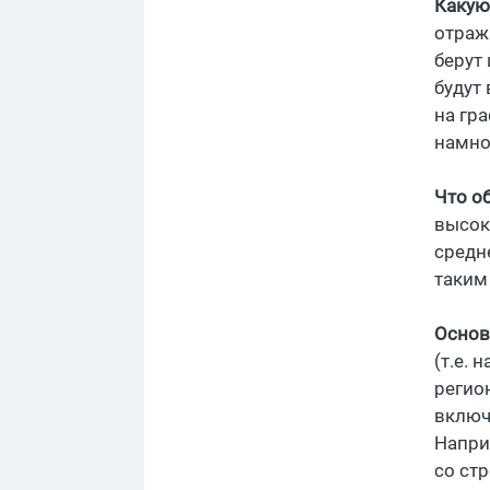
Какую
отраж
берут
будут
на гр
намно
Что об
высок
средн
таким 
Основ
(т.е. 
регио
включ
Напри
со ст