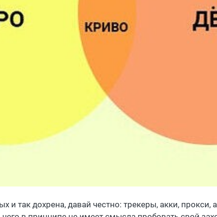
х и так дохрена, давай честно: трекеры, акки, прокси,
ез чего в принципе не имеет смысла пробовать свой зах