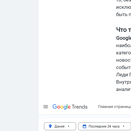
исклю
быть 
Что 
Googl
наибо
катег
новос
событ
Леди 
Внутр
анали