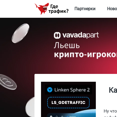
Партнерки
Ново
Ка
Ну чт