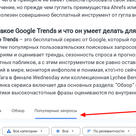
чение, но прежде чем гуглить преимущества Ahrefs или
полезен совершенно бесплатный инструмент от гугла в
такое Google Trends и что он умеет делать дл
e Trends
– это бесплатный сервис от Google, который п
лее популярных пользовательских поисковых запросов
ориям и оценивает тренды, сезонность спроса и прогн
тных пабликов, а с этим инструментом все равно остав
ий в мире, мониторя инфополе и понимая, кто\что сейча
Гага в финале Wednesday или коллекционная Lychee Berr
янка сервиса включает два основных раздела: “Обзор” и
тики высокочастотные фразы оцениваются по внутрен