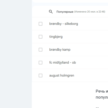
Речь и
попул