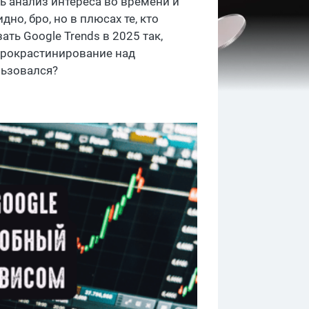
ть анализ интереса во времени и
но, бро, но в плюсах те, кто
ать Google Trends в 2025 так,
 прокрастинирование над
льзовался?