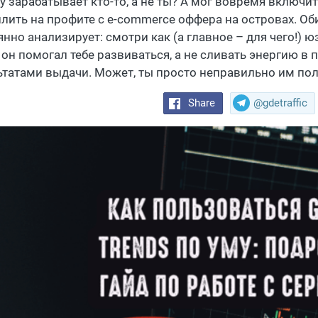
у зарабатывает кто-то, а не ты? А мог вовремя включи
лить на профите с e-commerce оффера на островах. Обид
нно анализирует: смотри как (а главное – для чего!) юз
 он помогал тебе развиваться, а не сливать энергию в
ьтатами выдачи. Может, ты просто неправильно им по
Share
@gdetraffic