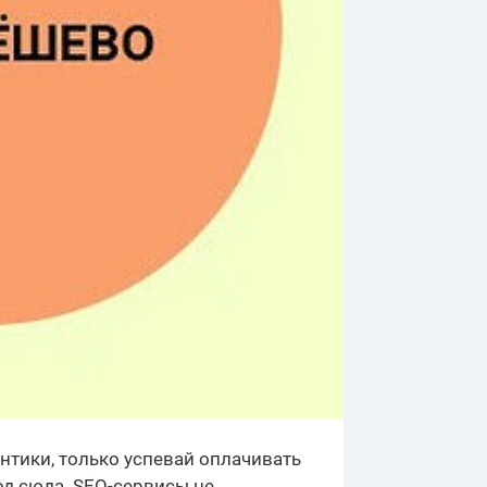
 антики, только успевай оплачивать
од сюда. SEO-сервисы не