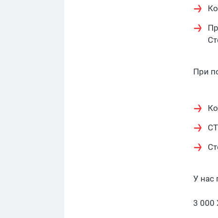
Ко
Пр
Ст
При п
Ко
CT
Ст
У нас 
3 000 