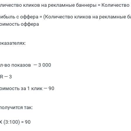
личество кликов на рекламные баннеры = Количество п
ибыль с оффера = (Количество кликов на рекламные ба
оимость оффера
оказателях:
л-во показов — 3 000
R — 3
оимость за 1 клик — 90
получится так:
X (3:100) = 90