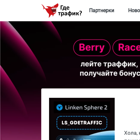
Партнерки
Ново
Хола,