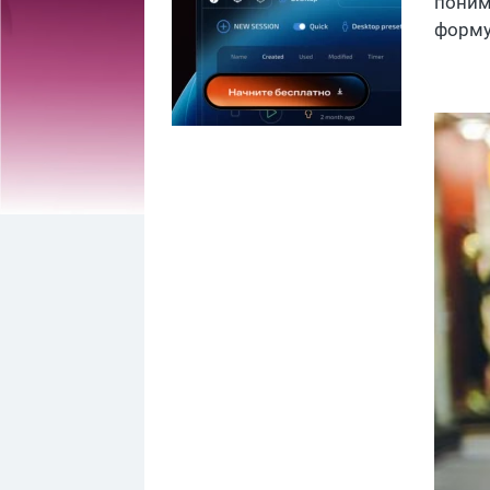
поним
форму