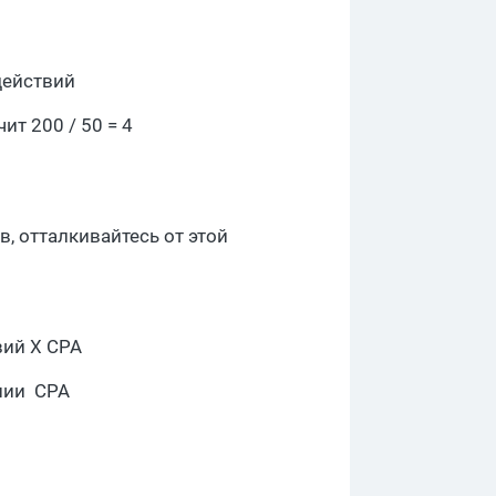
действий
ит 200 / 50 = 4
, отталкивайтесь от этой
вий X CPA
нии CPA