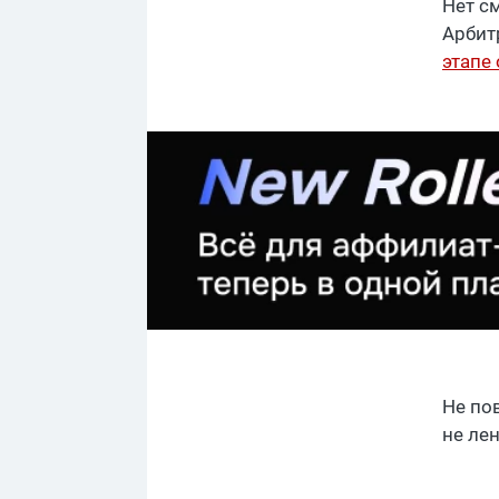
Нет с
Арбит
этапе
Не по
не лен