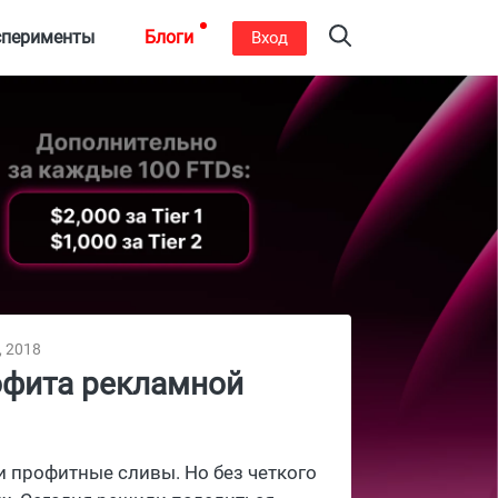
сперименты
Блоги
Вход
, 2018
офита рекламной
 и профитные сливы. Но без четкого