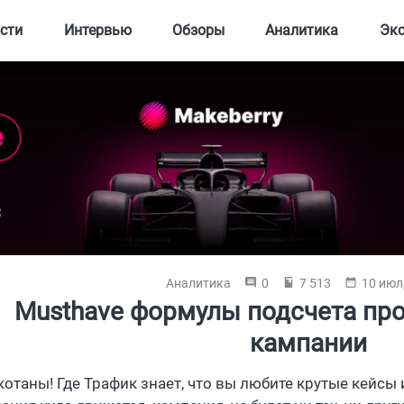
сти
Интервью
Обзоры
Аналитика
Эк
Аналитика
0
7 513
10 июл
Musthave формулы подсчета пр
кампании
 котаны! Где Трафик знает, что вы любите крутые кейсы