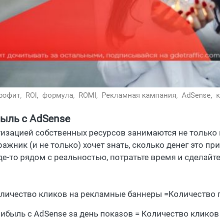
рофит,
ROI,
формула,
ROMI,
Рекламная кампания,
AdSense,
к
ыль с AdSense
изацией собственных ресурсов занимаются не только 
ажник (и не только) хочет знать, сколько денег это п
де-то рядом с реальностью, потратьте время и сделайт
личество кликов на рекламные баннеры =Количество п
ибыль с AdSense за день показов = Количество кликов