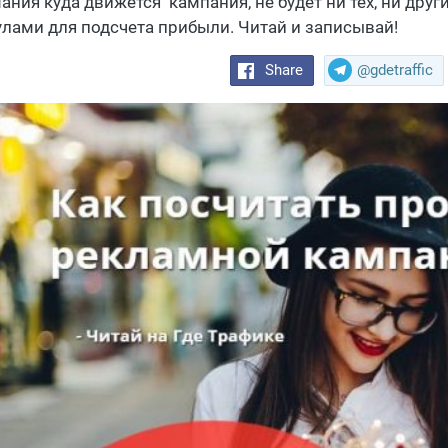
ания куда движется кампания, не будет ни тех, ни друг
лами для подсчета прибыли. Читай и записывай!
Share
@gdetraffic