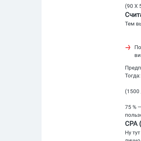
(90 X 5
Счит
Тем вы
По
ви
Предп
Тогда:
(1500 
75 % —
польз
CPA 
Ну ту
лично 