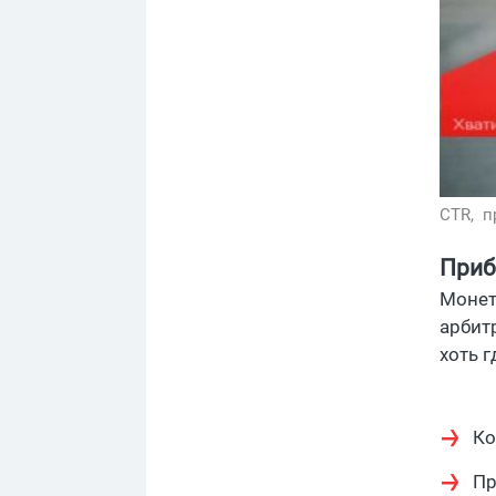
CTR,
п
Приб
Монет
арбитр
хоть г
Ко
Пр