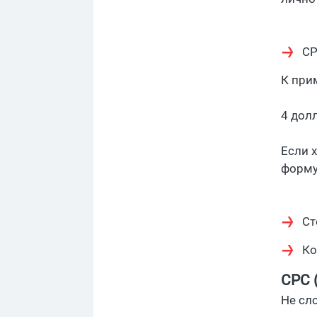
CP
К прим
4 дол
Если 
форму
Ст
Ко
CPC 
Не сл