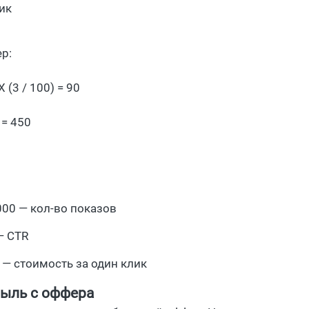
ик
ер:
X (3 / 100) = 90
 = 450
000 — кол-во показов
— CTR
 — стоимость за один клик
ыль с оффера