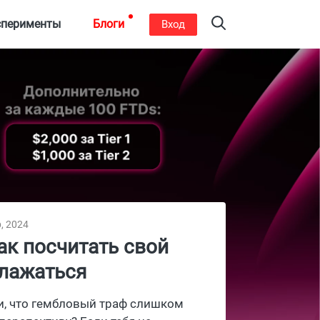
сперименты
Блоги
Вход
, 2024
ак посчитать свой
блажаться
ли, что гембловый траф слишком