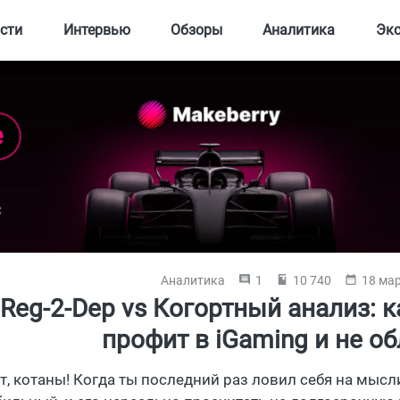
сти
Интервью
Обзоры
Аналитика
Эк
Аналитика
1
10 740
18 мар
Reg-2-Dep vs Когортный анализ: к
профит в iGaming и не о
т, котаны! Когда ты последний раз ловил себя на мыс