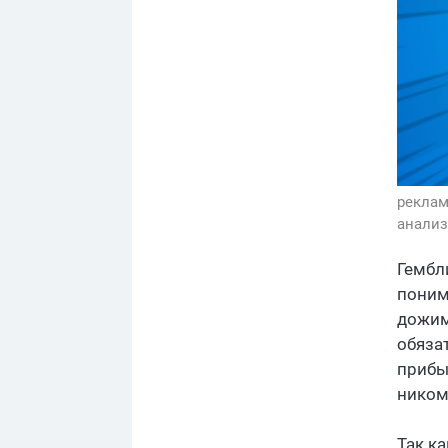
реклам
анализ
Гембл
поним
дожим
обяза
прибы
ником
Так к