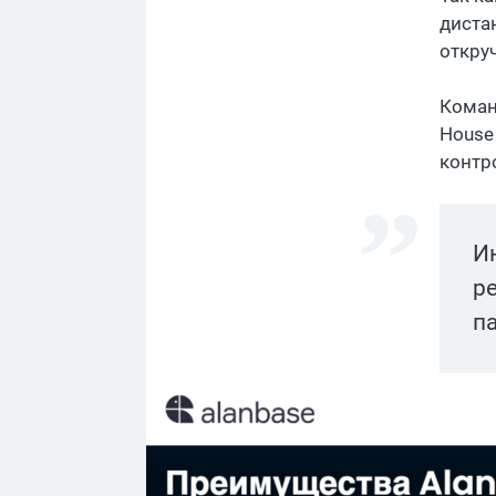
диста
откру
Кома
House
контр
И
р
п