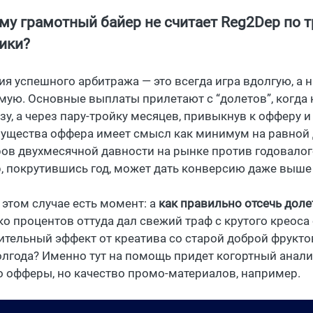
му грамотный байер не считает Reg2Dep по тр
ики?
ия успешного арбитража — это всегда игра вдолгую, а н
мую. Основные выплаты прилетают с “долетов”, когда 
зу, а через пару-тройку месяцев, привыкнув к офферу 
ущества оффера имеет смысл как минимум на равной д
ов двухмесячной давности на рынке против годовалог
, покрутившись год, может дать конверсию даже выше
 этом случае есть момент: а
как правильно отсечь доле
ко процентов оттуда дал свежий траф с крутого креоса
ительный эффект от креатива со старой доброй фрукто
олгода? Именно тут на помощь придет когортный анали
о офферы, но качество промо-материалов, например.