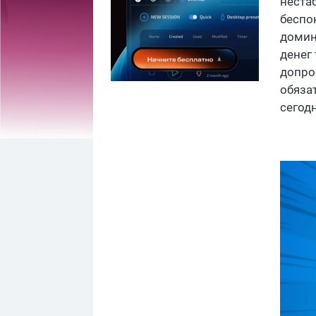
неста
беспо
домин
денег 
допро
обяза
сегодн