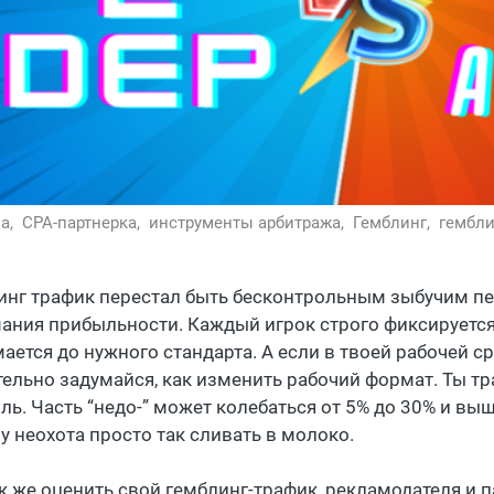
а,
CPA-партнерка,
инструменты арбитража,
Гемблинг,
гембли
инг трафик перестал быть бесконтрольным зыбучим пе
ания прибыльности. Каждый игрок строго фиксируется
ается до нужного стандарта. А если в твоей рабочей ср
тельно задумайся, как изменить рабочий формат. Ты 
ль. Часть “недо-” может колебаться от 5% до 30% и вы
у неохота просто так сливать в молоко.
ак же оценить свой гемблинг-трафик, рекламодателя и 