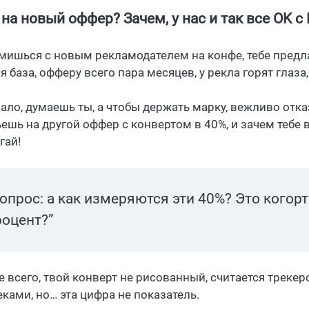
на новый оффер? Зачем, у нас и так все OK с 
мишься с новым рекламодателем на конфе, тебе предл
 база, офферу всего пара месяцев, у рекла горят глаза
мало, думаешь ты, а чтобы держать марку, вежливо отка
ьешь на другой оффер с конвертом в 40%, и зачем тебе 
гай!
Вопрос: а как измеряются эти 40%? Это кого
роцент?”
е всего, твой конверт не рисованный, считается трекер
еками, но… эта цифра не показатель.