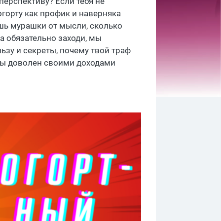
перспективу? Если тебя не
огорту как профик и наверняка
шь мурашки от мысли, сколько
да обязательно заходи, мы
ьзу и секреты, почему твой траф
 ты доволен своими доходами