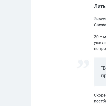
Лить 
Знако
Свежая
20 – 
уже л
не тро
“
п
Скоре
постб