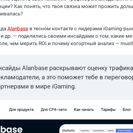
нции? Как понять, что твоя связка может прожить дольш
чивалась?
нда
Alanbase
в тесном контакте с лидерами iGaming-рынка
 и др. — поделились своими инсайдами о том, какие ме
оле, чем мерить ROI и почему когортный анализ — must
нсайды Alanbase раскрывают оценку трафика
екламодатели, а это поможет тебе в перегов
артнерами в мире iGaming.