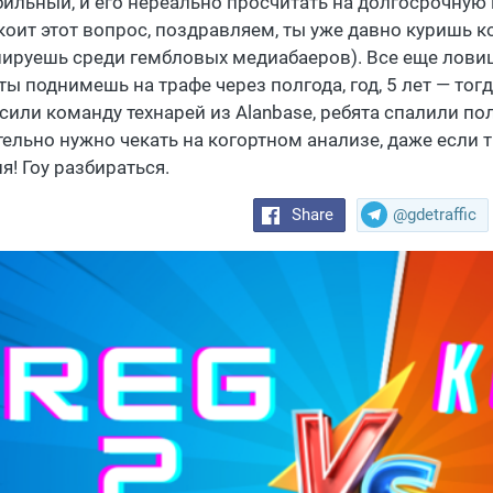
бильный, и его нереально просчитать на долгосрочную 
коит этот вопрос, поздравляем, ты уже давно куришь к
ируешь среди гембловых медиабаеров). Все еще лови
ты поднимешь на трафе через полгода, год, 5 лет — тог
сили команду технарей из Alanbase, ребята спалили пол
тельно нужно чекать на когортном анализе, даже если
я! Гоу разбираться.
Share
@gdetraffic