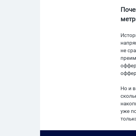
Поче
метр
Истор
напря
не сра
преим
оффер
оффер
Но и в
сколь
накоп
уже п
тольк