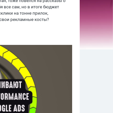
отан, тоже повелся на рассказы о
ебя все сам, но в итоге бюджет
склики на тонне прилок,
 свои рекламные косты?