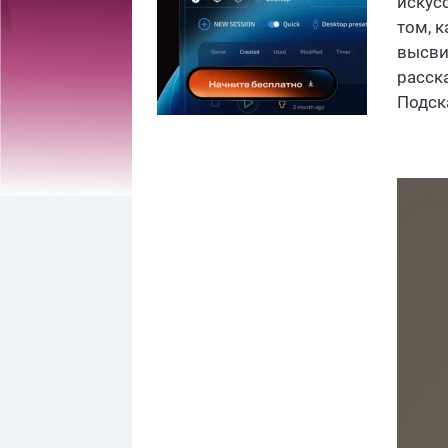
искусс
том, к
высви
расск
Подска