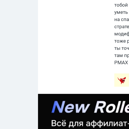
тобой 
уметь
на сп
страт
модиф
тоже 
ты то
там п
PMAX 