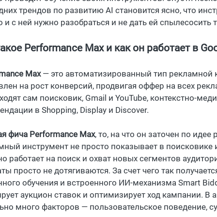
дних трендов по развитию AI становится ясно, что ин
о и с ней нужно разобраться и не дать ей спылесосить 
такое Performance Max и как он работает в G
rmance Max
— это автоматизированный тип рекламной к
влен на рост конверсий, продвигая оффер на всех рек
входят сам поисковик, Gmail и YouTube, контекстно-мед
ндации в Shopping, Display и Discover.
ая фича Performance Max
, то, на что он заточен по идее 
мный инструмент не просто показывает в поисковике и
но работает на поиск и охват новых сегментов аудитор
ы просто не дотягиваются. За счет чего так получаетс
ного обучения и встроенного ИИ-механизма Smart Bid
ирует аукцион ставок и оптимизирует ход кампании. В 
ьно много факторов — пользовательское поведение, 