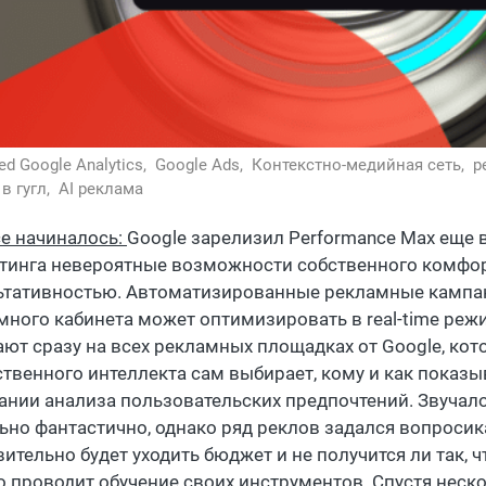
ed Google Analytics,
Google Ads,
Контекстно-медийная сеть,
р
в гугл,
AI реклама
се начиналось:
Google зарелизил Performance Max еще в 
тинга невероятные возможности собственного комфор
ьтативностью. Автоматизированные рекламные кампан
много кабинета может оптимизировать в real-time реж
ают сразу на всех рекламных площадках от Google, к
ственного интеллекта сам выбирает, кому и как показы
ании анализа пользовательских предпочтений. Звучало
ьно фантастично, однако ряд реклов задался вопросика
ительно будет уходить бюджет и не получится ли так, 
о проводит обучение своих инструментов. Спустя неско