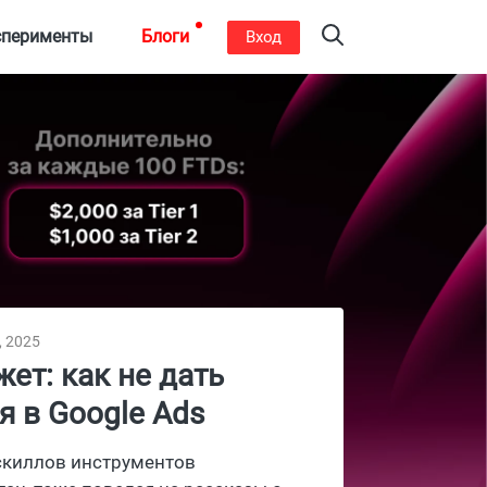
сперименты
Блоги
Вход
, 2025
т: как не дать
я в Google Ads
 скиллов инструментов