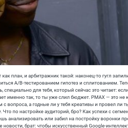
 как план, и арбитражник такой: наконец-то гугл запил
риться A/B-тестированием гипотез и сплитованием. Тепе
ь, специально для тебя, который сейчас это читает: ес
ет именно так, то ты уже слил бюджет. PMAX — это не 
м с вопроса, а годные ли у тебя креативы и провел ли
у. Что по настройке аудиторий, бро? Как успехи с сег
ешь анализировать или забил на постройку воронки пр
е новости, брат: чтобы искусственный Google-интеллек