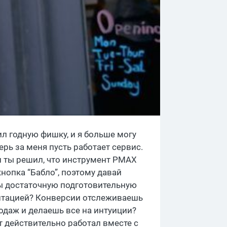
ил годную фишку, и я больше могу
рь за меня пусть работает сервис.
ли ты решил, что инструмент PMAX
кнопка “Бабло”, поэтому давай
 ты достаточную подготовительную
ментацией? Конверсии отслеживаешь
одаж и делаешь все на интуиции?
т действительно работал вместе с