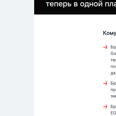
Кому
Бр
Go
тв
по
да
Бр
пр
те
Бр
EG