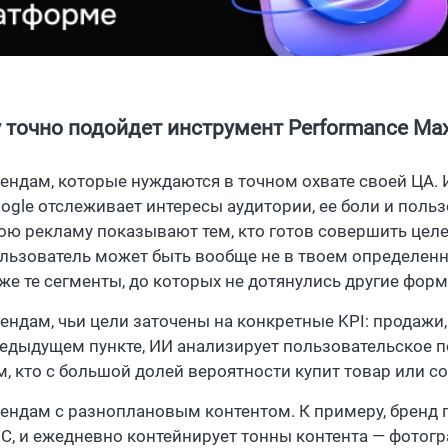
 точно подойдет инструмент Performance Ma
ендам, которые нуждаются в точном охвате своей ЦА. 
ogle отслеживает интересы аудитории, ее боли и поль
ою рекламу показывают тем, кто готов совершить целев
льзователь может быть вообще не в твоем определен
же те сегменты, до которых не дотянулись другие форм
ендам, чьи цели заточены на конкретные KPI: продажи,
едыдущем пункте, ИИ анализирует пользовательское п
м, кто с большой долей вероятности купит товар или 
ендам с разноплановым контентом. К примеру, бренд 
C, и ежедневно контейнирует тонны контента — фотогр