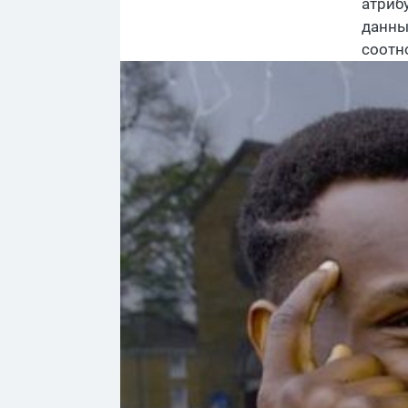
атриб
данны
соотн