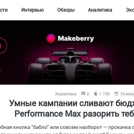
сти
Интервью
Обзоры
Аналитика
Эк
Аналитика
0
1 738
16 июн
Умные кампании сливают бюдже
Performance Max разорить теб
бная кнопка “бабло” или совсем наоборот — прокачка