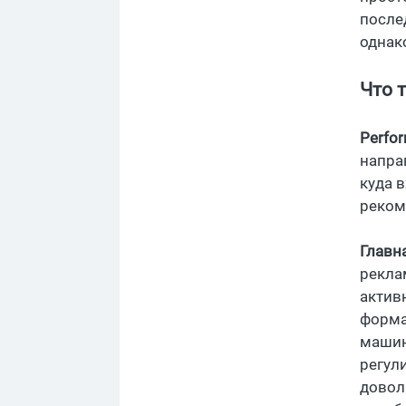
после
однак
Что 
Perfo
напра
куда 
рекоме
Главн
рекла
актив
формат
машин
регул
довол