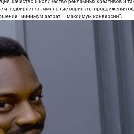
уция, качество и количество рекламных креативов и та
е и подбирает оптимальные варианты продвижения офф
ошение “минимум затрат — максимум конверсий”.