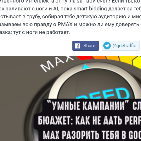
твенного интеллекта от Гугла за твой счет? Если ты, к
ак заливают с ноги и AI, пока smart bidding делает за т
стывает в трубу, собирая тебе детскую аудиторию и ми
азываем всю правду о PMAX и можно ли ему доверять
зка: тут с ноги не работает.
Share
@gdetraffic