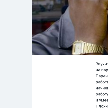
Звучит
не па
Парен
работа
начне
работ
и уме
Плохи