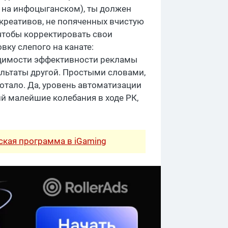
то на инфоцыганском), ты должен
 креативов, не попяченных вчистую
 чтобы корректировать свои
вку слепого на канате:
идимости эффективности рекламы
ультаты другой. Простыми словами,
ботало. Да, уровень автоматизации
й малейшие колебания в ходе РК,
рская программа в iGaming