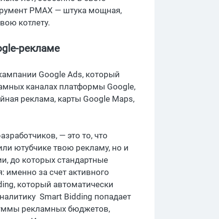
струмент PMAX — штука мощная,
твою котлету.
oogle-рекламе
ампании Google Ads, который
ламных каналах платформы Google,
ийная реклама, карты Google Maps,
разработчиков, — это то, что
ли ютубчике твою рекламу, но и
ии, до которых стандартные
я: именно за счет активного
ding, который автоматически
аналитику Smart Bidding попадает
суммы рекламных бюджетов,