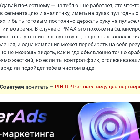
(давай по-честному — на тебя он не работает, это что-
 в сегментацию и аналитику, иметь на руках пул годных
аях, и быть готовым постоянно держать руку на пульсе,
егии вовремя. В случае с PMAX это похоже на балансиро
икаторы устройств отсутствуют, на разных каналах в
разная, и одна кампания может перебирать на себя рез
чно не можешь видеть, как и где объявление точно сра
рямо жесткий, но если ты контрол-фрик, отслеживающи
вряд ли подойдет тебе в чистом виде.
PIN-UP Partners: ведущая партне
Советуем почитать —