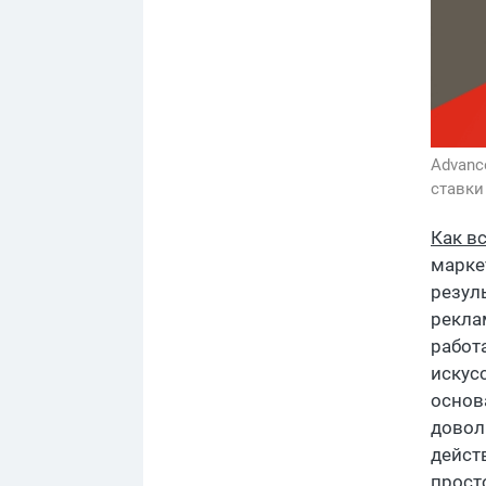
Advanc
ставки 
Как в
марке
резул
рекла
работ
искус
основ
довол
действ
прост