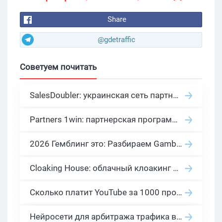
Share
@gdetraffic
Советуем почитать
SalesDoubler: украинская сеть партнерских программ с оплатой за действие
Partners 1win: партнерская программа казино в нише гемблинг арбитраж
2026 Гемблинг это: Разбираем Gambling вертикаль, и все что связано с гемблинг и беттинг офферами
Cloaking House: облачный клоакинг для фильтрации ботов FB и Google Ads — гайд PHP-интеграции 2026
Сколько платит YouTube за 1000 просмотров в 2026: реальные цифры от 0.5 до 36 USD по ГЕО
Нейросети для арбитража трафика в 2026: инструменты, кейсы и AI-медиабайеры