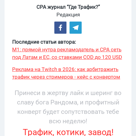
CPA журнал “Где Трафик?”
Редакция
Последние статьи автора:
М1: прямой нутра рекламодатель и CPA сеть
под Латам и ЕС, со ставками COD до 120 USD
Реклама на Twitch в 2026: как арбитражить
трафик через стримеров - кейс с конвертом
34% и охватом 199 276
Принеси в жертву лайк и шеринг во
славу бога Рандома, и профитный
конверт будет сопутствовать тебе
всю неделю!
Трафик, котики, завод!