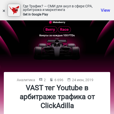
Где Трафик? — СМИ для акул в сфере СРА,
×
View
арбитража и маркетинга
Get in Google Play
Аналитика
2
6 696
24 июн, 2019
VAST тег Youtube в
арбитраже трафика от
ClickAdilla